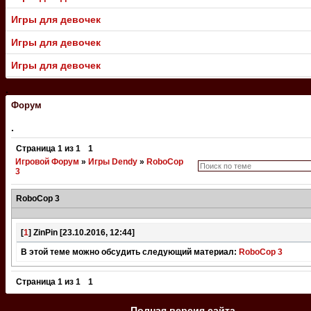
Игры для девочек
Игры для девочек
Игры для девочек
.
Форум
.
Страница
1
из
1
1
Игровой Форум
»
Игры Dendy
»
RoboCop
3
RoboCop 3
[
1
]
ZinPin
[23.10.2016, 12:44]
В этой теме можно обсудить следующий материал:
RoboCop 3
Страница
1
из
1
1
Полная версия сайта