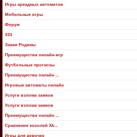
Игры аркадных автоматов
Мобильные игры
Форум
333
Знаки Родины
Преимущества онлайн-игр
Футбольные прогнозы
Преимущества онлайн ...
Игровые автоматы онлайн
Услуги взлома замков
Услуги взлома замков
Преимущества онлайн ...
Сравнение косолей Xb...
Игры для девочек