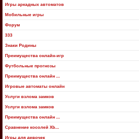
Игры аркадных автоматов
Мобильные игры
Форум
333
Знаки Родины
Преимущества онлайн-игр
Футбольные прогнозы
Преимущества онлайн ...
Игровые автоматы онлайн
Услуги взлома замков
Услуги взлома замков
Преимущества онлайн ...
Сравнение косолей Xb...
Игры для девочек