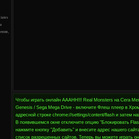
iates
a
ения,
Чтобы играть онлайн AAAHH!!! Real Monsters на Сега Мег
Genesis / Sega Mega Drive - включите Флеш плеер в Хро
адресной строке chrome://settings/content/flash и затем н
В появившемся окне отключите опцию "Блокировать Flash
нажмите кнопку "Добавить" и внесите адрес нашего сайта h
список разрешенных сайтов. Теперь вы можете играть он