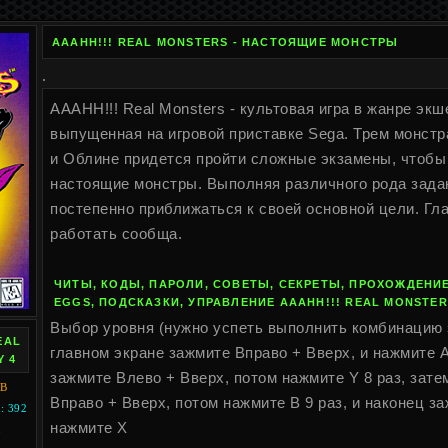
AAAHH!!! REAL MONSTERS - НАСТОЯЩИЕ МОНСТРЫ
.
AAAHH!!! Real Monsters - культовая игра в жанре эк
выпущенная на игровой приставке Sega. Трем монстра
и Облине придется пройти сложные экзамены, чтобы 
настоящие монстры. Выполняя различного рода задан
постепенно приближаться к своей основной цели. Гла
работать сообща.
ЧИТЫ, КОДЫ, ПАРОЛИ, СОВЕТЫ, СЕКРЕТЫ, ПРОХОЖДЕНИЕ
EGGS, ПОДСКАЗКИ, УПРАВЛЕНИЕ AAAHH!!! REAL MONSTER
Выбор уровня (нужно успеть выполнить комбинацию з
EAL
главном экране зажмите Вправо + Вверх, и нажмите A
Y 4
зажмите Влево + Вверх, потом нажмите Y 8 раз, зате
KB
Вправо + Вверх, потом нажмите B 9 раз, и наконец з
 392
нажмите X
I