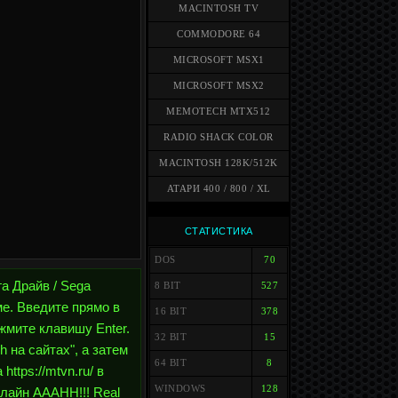
MACINTOSH TV
COMMODORE 64
MICROSOFT MSX1
MICROSOFT MSX2
MEMOTECH MTX512
RADIO SHACK COLOR
MACINTOSH 128K/512K
АТАРИ 400 / 800 / XL
СТАТИСТИКА
DOS
70
а Драйв / Sega
8 BIT
527
ме. Введите прямо в
16 BIT
378
ажмите клавишу Enter.
32 BIT
15
 на сайтах", а затем
64 BIT
8
ttps://mtvn.ru/ в
WINDOWS
128
лайн AAAHH!!! Real