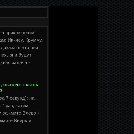
шен приключений,
м: Иккису, Крумму,
доказать что они
ия, они будут
вная задача -
, ОБЗОРЫ, EASTER
S
а 7 секунд): на
 7 раз, затем
м зажмите Влево +
ажмите Вверх и