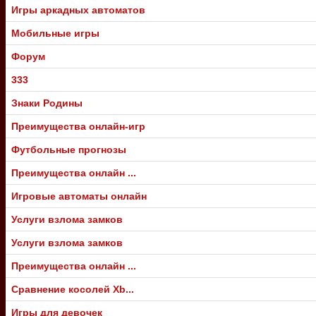
Игры аркадных автоматов
Мобильные игры
Форум
333
Знаки Родины
Преимущества онлайн-игр
Футбольные прогнозы
Преимущества онлайн ...
Игровые автоматы онлайн
Услуги взлома замков
Услуги взлома замков
Преимущества онлайн ...
Сравнение косолей Xb...
Игры для девочек