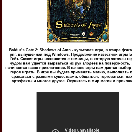
. Baldur’s Gate 2: Shadows of Amn - культовая игра, в жанре фэн
рпг, выпущенная под Windows. Продолжение известной игры 
Гейт. Сюжет игры начинается с темницы, в которую заточен ге
чудом вам удается вырваться из рук злодеев на поверхность, 
начинается ваше приключение. В начале игры вам дается выбор 
героя играть. В игре вы будете применять магию, выполнять 
сражаться с разными существами, общаться, торговаться, на
артефакты и многое другое. Окунитесь в мир магии и приклю