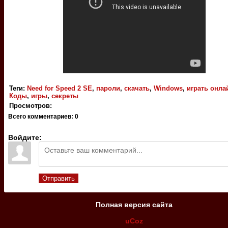
Теги
:
Need for Speed 2 SE
,
пароли
,
скачать
,
Windows
,
играть онла
Коды
,
игры
,
секреты
Просмотров
:
Всего комментариев
:
0
Войдите:
Отправить
Полная версия сайта
uCoz