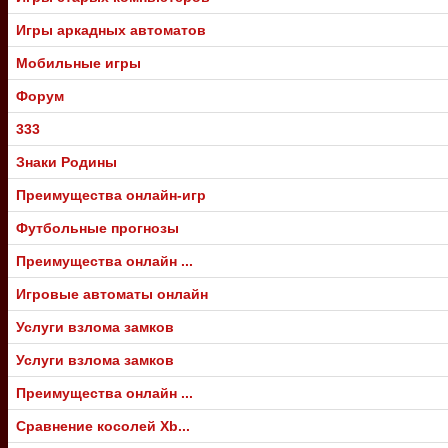
Игры аркадных автоматов
Мобильные игры
Форум
333
Знаки Родины
Преимущества онлайн-игр
Футбольные прогнозы
Преимущества онлайн ...
Игровые автоматы онлайн
Услуги взлома замков
Услуги взлома замков
Преимущества онлайн ...
Сравнение косолей Xb...