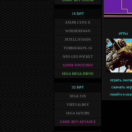
GAME BOY COLOR
16 БИТ
АТАРИ LYNX II
WONDERSWAN
ИГРЫ
INTELLIVISION
TURBOGRAFX-16
NEO GEO POCKET
SUPER NINTENDO
SEGA MEGA DRIVE
играть онла
скачать иг
32 БИТ
перейти в раз
SEGA 32X
VIRTUALBOY
SEGA SATURN
GAME BOY ADVANCE