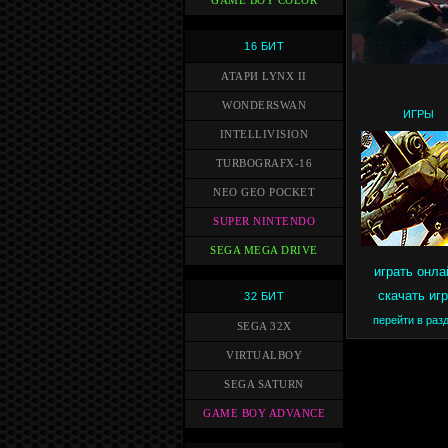
GAME BOY COLOR
16 БИТ
АТАРИ LYNX II
WONDERSWAN
ИГРЫ
INTELLIVISION
TURBOGRAFX-16
NEO GEO POCKET
SUPER NINTENDO
SEGA MEGA DRIVE
играть онла
скачать иг
32 БИТ
перейти в раз
SEGA 32X
VIRTUALBOY
SEGA SATURN
GAME BOY ADVANCE