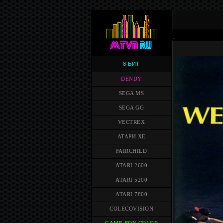
.
8 БИТ
DENDY
SEGA MS
SEGA GG
VECTREX
АТАРИ XE
FAIRCHILD
ATARI 2600
ATARI 5200
ATARI 7800
COLECOVISION