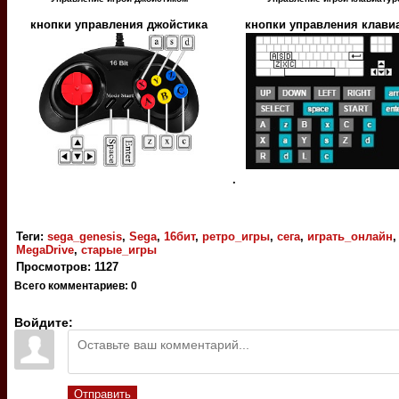
кнопки управления джойстика
кнопки управления клави
.
Теги
:
sega_genesis
,
Sega
,
16бит
,
ретро_игры
,
сега
,
играть_онлайн
,
MegaDrive
,
старые_игры
Просмотров
:
1127
Всего комментариев
:
0
Войдите:
Отправить