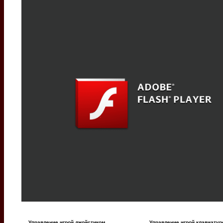
Управление игрой джойстиком
Управление игрой клавиатур