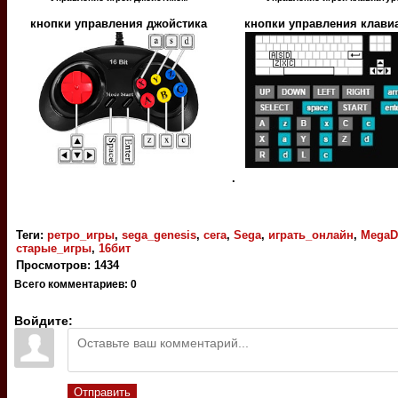
кнопки управления джойстика
кнопки управления клави
.
Теги
:
ретро_игры
,
sega_genesis
,
сега
,
Sega
,
играть_онлайн
,
MegaD
старые_игры
,
16бит
Просмотров
:
1434
Всего комментариев
:
0
Войдите:
Отправить