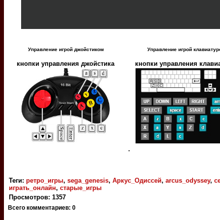
Управление игрой джойстиком
Управление игрой клавиатур
кнопки управления джойстика
кнопки управления клави
.
Теги
:
ретро_игры
,
sega_genesis
,
Аркус_Одиссей
,
arcus_odyssey
,
с
играть_онлайн
,
старые_игры
Просмотров
:
1357
Всего комментариев
:
0