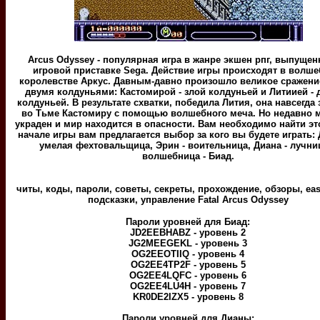
Arcus Odyssey - популярная игра в жанре экшен рпг, выпущен
игровой приставке Sega. Действие игры происходят в волш
королевстве Аркус. Давным-давно произошло великое сражени
двумя колдуньями: Кастомирой - злой колдуньей и Литиией -
колдуньей. В результате схватки, победила Лития, она навсегда
во Тьме Кастомиру с помощью волшебного меча. Но недавно 
украден и мир находится в опасности. Вам необходимо найти эт
начале игры вам предлагается выбор за кого вы будете играть: 
умелая фехтовальщица, Эрин - воительница, Диана - лучни
волшебница - Биад.
читы, коды, пароли, советы, секреты, прохождение, обзоры, eas
подсказки, управление Fatal Arcus Odyssey
Пароли уровней для Биад:
JD2EEBHABZ - уровень 2
JG2MEEGEKL - уровень 3
OG2EEOTIIQ - уровень 4
OG2EE4TP2F - уровень 5
OG2EE4LQFC - уровень 6
OG2EE4LU4H - уровень 7
KR0DE2IZX5 - уровень 8
Пароли уровней для Дианы: