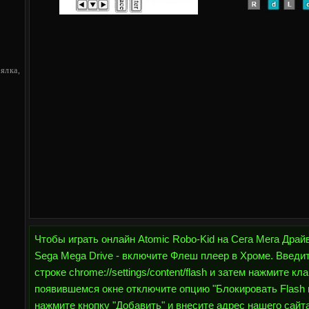
лка,
Чтобы играть онлайн Atomic Robo-Kid на Сега Мега Драйв
Sega Mega Drive - включите Флеш плеер в Хроме. Введи
строке chrome://settings/content/flash и затем нажмите кл
появившемся окне отключите опцию "Блокировать Flash н
нажмите кнопку "Добавить" и внесите адрес нашего сайта h