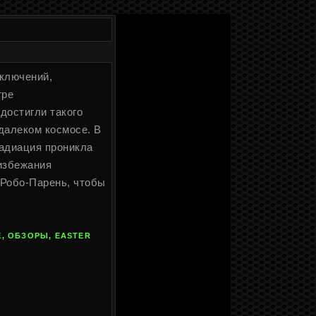
иключений,
гре
достигли такого
 далеком космосе. В
радиация проникла
 избежания
 Робо-Парень, чтобы
, ОБЗОРЫ, EASTER