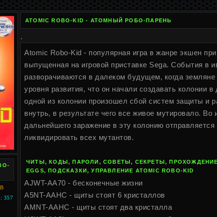
ATOMIC ROBO-KID - АТОМНЫЙ РОБО-ПАРЕНЬ
.
Atomic Robo-Kid - популярная игра в жанре экшен пр
выпущенная на игровой приставке Sega. События в и
разворачиваются в далеком будущем, когда земляне 
уровня развития, что он начали создавать колонии в
одной из колонии произошел сбой систем защиты и 
внутрь, в результате чего все живое мутировало. Во
дальнейшего заражение в эту колонию отправляется
ликвидировать всех мутантов.
ЧИТЫ, КОДЫ, ПАРОЛИ, СОВЕТЫ, СЕКРЕТЫ, ПРОХОЖДЕНИЕ
BO-
EGGS, ПОДСКАЗКИ, УПРАВЛЕНИЕ ATOMIC ROBO-KID
AJWT-AA70 - бесконечные жизни
KB
A5NT-AAHC - щиты стоят 6 кристаллов
 357
AMNT-AAHC - щиты стоят два кристалла
I