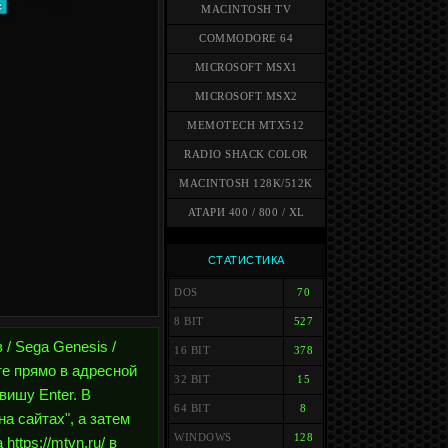
MACINTOSH TV
COMMODORE 64
MICROSOFT MSX1
MICROSOFT MSX2
MEMOTECH MTX512
RADIO SHACK COLOR
MACINTOSH 128K/512K
АТАРИ 400 / 800 / XL
СТАТИСТИКА
DOS
70
8 BIT
527
 / Sega Genesis /
16 BIT
378
те прямо в адресной
32 BIT
15
авишу Enter. В
64 BIT
8
а сайтах", а затем
WINDOWS
128
ttps://mtvn.ru/ в