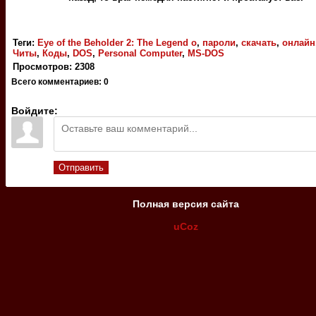
Теги
:
Eye of the Beholder 2: The Legend o
,
пароли
,
скачать
,
онлайн
Читы
,
Коды
,
DOS
,
Personal Computer
,
MS-DOS
Просмотров
:
2308
Всего комментариев
:
0
Войдите:
Отправить
Полная версия сайта
uCoz