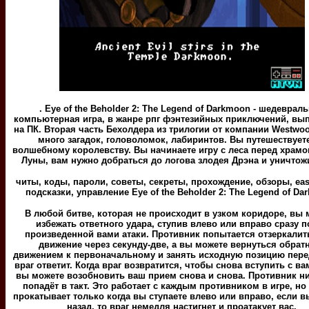
. Eye of the Beholder 2: The Legend of Darkmoon - шедеврал
компьютерная игра, в жанре рпг фэнтезийных приключений, вы
на ПК. Вторая часть Бехолдера из трилогии от компании Westwoo
много загадок, головоломок, лабиринтов. Вы путешествует
волшебному королевству. Вы начинаете игру с леса перед храм
Луны, вам нужно добраться до логова злодея Дрэна и уничтожи
читы, коды, пароли, советы, секреты, прохождение, обзоры, eas
подсказки, управление Eye of the Beholder 2: The Legend of D
В любой битве, которая не происходит в узком коридоре, вы 
избежать ответного удара, ступив влево или вправо сразу п
произведенной вами атаки. Противник попытается отзеркалит
движение через секунду-две, а вы можете вернуться обра
движением к первоначальному и занять исходную позицию пере
враг ответит. Когда враг возвратится, чтобы снова вступить с ва
вы можете возобновить ваш прием снова и снова. Противник ни
попадёт в такт. Это работает с каждым противником в игре, но 
прокатывает только когда вы ступаете влево или вправо, если в
назад, то враг немедля настигнет и проатакует вас.