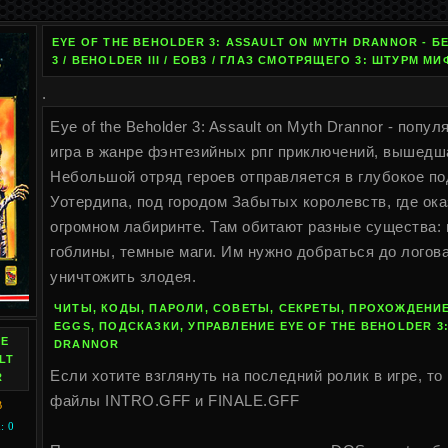
EYE OF THE BEHOLDER 3: ASSAULT ON MYTH DRANNOR - Б
3 / BEHOLDER III / EOB3 / ГЛАЗ СМОТРЯЩЕГО 3: ШТУРМ М
.
Eye of the Beholder 3: Assault on Myth Drannor - поп
игра в жанре фэнтезийных рпг приключений, вышедш
Небольшой отряд героев отправляется в глубокое п
Уотердипа, под городом Забытых королевств, где ок
огромном лабиринте. Там обитают разные существа:
гоблины, темные маги. Им нужно добраться до логов
уничтожить злодея.
ЧИТЫ, КОДЫ, ПАРОЛИ, СОВЕТЫ, СЕКРЕТЫ, ПРОХОЖДЕНИЕ
EGGS, ПОДСКАЗКИ, УПРАВЛЕНИЕ EYE OF THE BEHOLDER 3
HE
DRANNOR
LT
Если хотите взглянуть на последний ролик в игре, т
R
файлы INTRO.GFF и FINALE.GFF
B
: 0