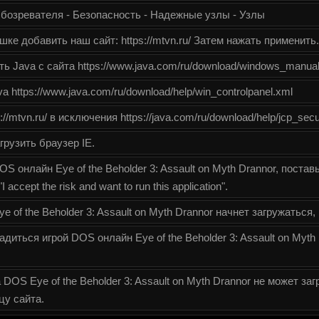
бозревателя - Безопасность - Надежные узлы - Узлы
ке добавить наш сайт: https://mtvn.ru/ Затем нажать применить.
ь Java с сайта https://www.java.com/ru/download/windows_manual
 https://www.java.com/ru/download/help/win_controlpanel.xml
//mtvn.ru/ в исключения https://java.com/ru/download/help/jcp_secu
грузить браузер IE.
S онлайн Eye of the Beholder 3: Assault on Myth Drannor, постав
ccept the risk and want to run this application".
 of the Beholder 3: Assault on Myth Drannor начнет загружаться
иться игрой DOS онлайн Eye of the Beholder 3: Assault on Myth
 DOS Eye of the Beholder 3: Assault on Myth Drannor не может заг
цу сайта.