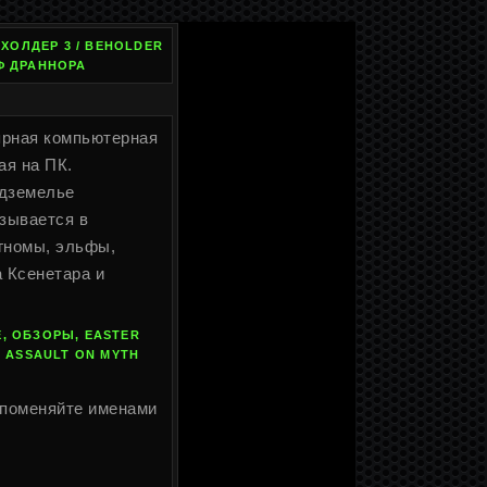
ЕХОЛДЕР 3 / BEHOLDER
ИФ ДРАННОРА
улярная компьютерная
ая на ПК.
одземелье
азывается в
 гномы, эльфы,
а Ксенетара и
, ОБЗОРЫ, EASTER
: ASSAULT ON MYTH
о поменяйте именами