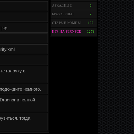
АРКАДНЫЕ
5
БРАУЗЕРНЫЕ
7
СТАРЫЕ КОМПЫ
120
.jsp
ИГР НА РЕСУРСЕ
1279
rity.xml
ьте галочку в
, подождите немного.
 Drannor в полной
рузиться, тогда