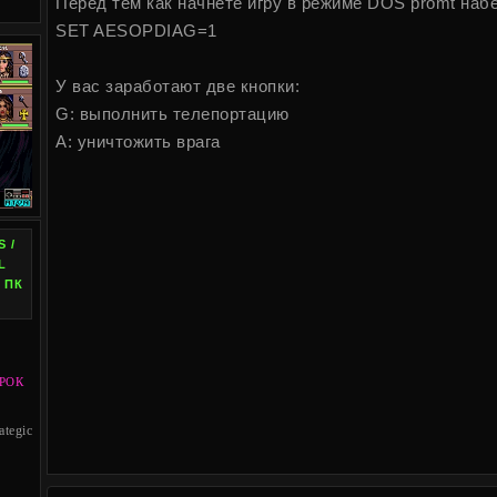
Перед тем как начнете игру в режиме DOS promt наб
SET AESOPDIAG=1
У вас заработают две кнопки:
G: выполнить телепортацию
A: уничтожить врага
 /
L
 ПК
РОК
egic