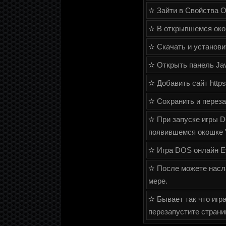
✫ Зайти в Свойства О
✫ В открывшемся окош
✫ Скачать и установит
✫ Открыть панель Java
✫ Добавить сайт https:
✫ Сохранить и переза
✫ При запуске игры DO
появившемся окошке "I a
✫ Игра DOS онлайн Eye
✫ После можете наслад
мере.
✫ Бывает так что игра
перезапустите страни