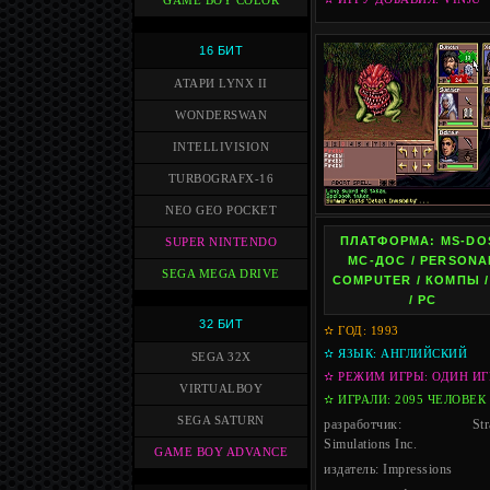
GAME BOY COLOR
16 БИТ
АТАРИ LYNX II
WONDERSWAN
INTELLIVISION
TURBOGRAFX-16
NEO GEO POCKET
ПЛАТФОРМА: MS-DOS
SUPER NINTENDO
МС-ДОС / PERSONA
SEGA MEGA DRIVE
COMPUTER / КОМПЫ /
/ PC
32 БИТ
✫ ГОД: 1993
✫ ЯЗЫК: АНГЛИЙСКИЙ
SEGA 32X
✫ РЕЖИМ ИГРЫ: ОДИН ИГ
VIRTUALBOY
✫ ИГРАЛИ: 2095 ЧЕЛОВЕК
SEGA SATURN
разработчик: Strat
Simulations Inc.
GAME BOY ADVANCE
издатель: Impressions