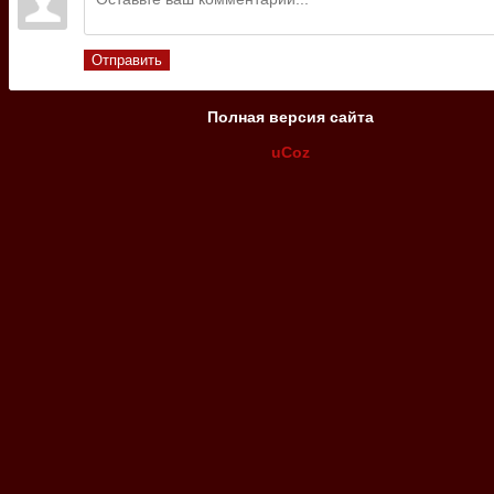
Отправить
Полная версия сайта
uCoz