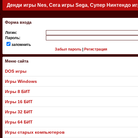
Денди игры Nes, Сега игры Sega, Супер Нинтендо и
.
Форма входа
Логин:
Пароль:
запомнить
Забыл пароль
|
Регистрация
Меню сайта
DOS игры
Игры Windows
Игры 8 БИТ
Игры 16 БИТ
Игры 32 БИТ
Игры 64 БИТ
Игры старых компьютеров