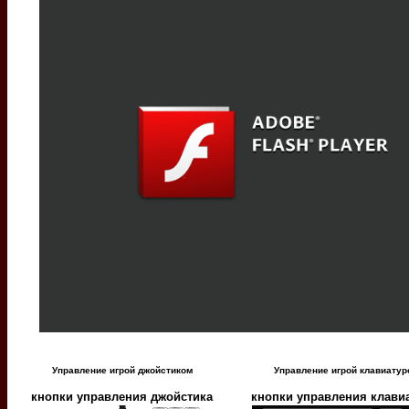
Управление игрой джойстиком
Управление игрой клавиатур
кнопки управления джойстика
кнопки управления клави