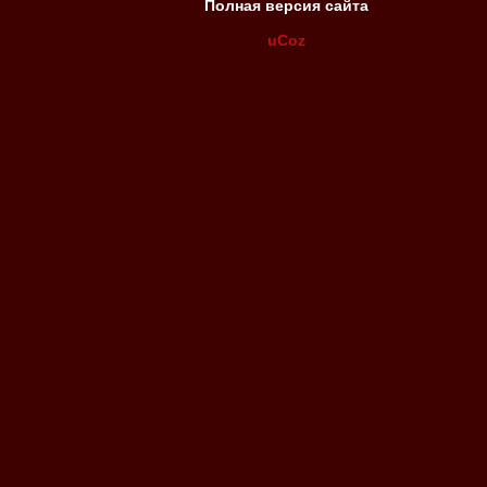
Полная версия сайта
uCoz