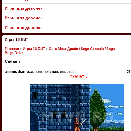
Игры для девочек
Игры для девочек
Игры для девочек
Игры 16 БИТ
Главная
»
Игры 16 БИТ
»
Сега Мега Драйв / Sega Genesis / Sega
Mega Drive
Cadash
аниме, фэнтези, приключения, рпг, экшн
05.
.
СКАЧАТЬ