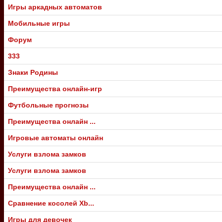
Игры аркадных автоматов
Мобильные игры
Форум
333
Знаки Родины
Преимущества онлайн-игр
Футбольные прогнозы
Преимущества онлайн ...
Игровые автоматы онлайн
Услуги взлома замков
Услуги взлома замков
Преимущества онлайн ...
Сравнение косолей Xb...
Игры для девочек