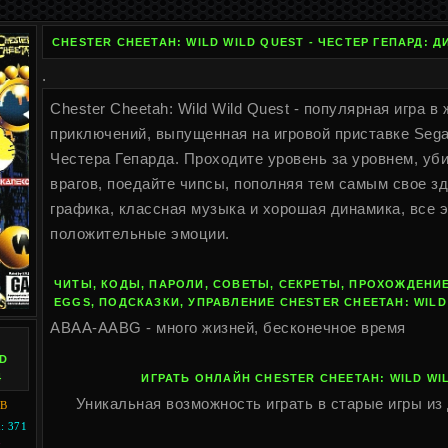
CHESTER CHEETAH: WILD WILD QUEST - ЧЕСТЕР ГЕПАРД: Д
.
Chester Cheetah: Wild Wild Quest - популярная игра в
приключений, выпущенная на игровой приставке Sega
Честера Гепарда. Проходите уровень за уровнем, уби
врагов, поедайте чипсы, пополняя тем самым свое з
графика, классная музыка и хорошая динамика, все 
положительные эмоции.
ЧИТЫ, КОДЫ, ПАРОЛИ, СОВЕТЫ, СЕКРЕТЫ, ПРОХОЖДЕНИЕ
EGGS, ПОДСКАЗКИ, УПРАВЛЕНИЕ CHESTER CHEETAH: WILD
ABAA-AABG - много жизней, бесконечное время
R
LD
4
ИГРАТЬ ОНЛАЙН CHESTER CHEETAH: WILD WI
Уникальная возможность играть в старые игры из 
KB
 371
I