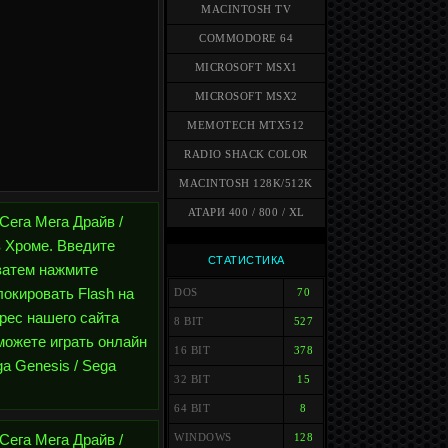
MACINTOSH TV
COMMODORE 64
MICROSOFT MSX1
MICROSOFT MSX2
MEMOTECH MTX512
RADIO SHACK COLOR
MACINTOSH 128K/512K
АТАРИ 400 / 800 / XL
 Сега Мега Драйв /
в Хроме. Введите
СТАТИСТИКА
и затем нажмите
окировать Flash на
DOS
70
дрес нашего сайта
8 BIT
527
 можете играть онлайн
16 BIT
378
ga Genesis / Sega
32 BIT
15
64 BIT
8
 Сега Мега Драйв /
WINDOWS
128