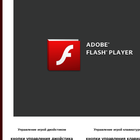
Управление игрой джойстиком
Управление игрой клавиатур
кнопки управления джойстика
кнопки управления клави