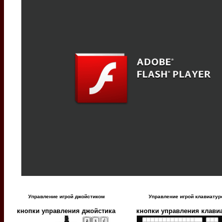
Управление игрой джойстиком
Управление игрой клавиатур
кнопки управления джойстика
кнопки управления клави