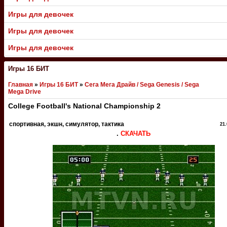
Игры для девочек
Игры для девочек
Игры для девочек
Игры 16 БИТ
Главная
»
Игры 16 БИТ
»
Сега Мега Драйв / Sega Genesis / Sega
Mega Drive
College Football's National Championship 2
спортивная, экшн, симулятор, тактика
21.
.
СКАЧАТЬ