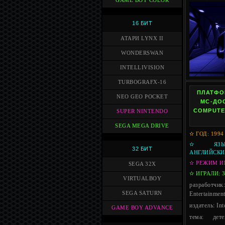
GAME BOY COLOR
16 БИТ
АТАРИ LYNX II
WONDERSWAN
INTELLIVISION
TURBOGRAFX-16
ПЛАТФОР
NEO GEO POCKET
МС-ДОС
COMPUTER
SUPER NINTENDO
SEGA MEGA DRIVE
✫ ГОД: 1994
✫ ЯЗЫК
32 БИТ
АНГЛИЙСК
✫ РЕЖИМ И
SEGA 32X
✫ ИГРАЛИ: 
VIRTUALBOY
разрабо
SEGA SATURN
Entertainmen
издатель: Int
GAME BOY ADVANCE
тема: дете