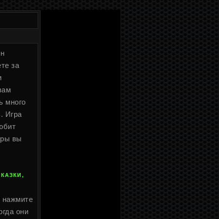
ен
те за
и
вам
ь много
. Игра
любит
гры вы
КАЗКИ,
, нажмите
огда они