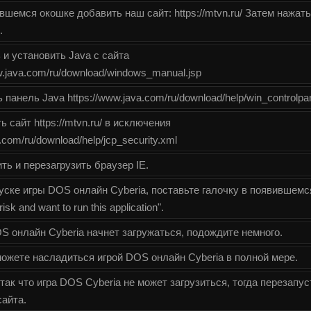
вшемся окошке добавить наш сайт: https://mtvn.ru/ Затем нажать
.
 и установить Java с сайта
w.java.com/ru/download/windows_manual.jsp
панель Java https://www.java.com/ru/download/help/win_controlpa
 сайт https://mtvn.ru/ в исключения
a.com/ru/download/help/jcp_security.xml
ть и перезагрузить браузер IE.
уске игры DOS онлайн Cyberia, поставьте галочку в появившемся
risk and want to run this application".
S онлайн Cyberia начнет загружаться, подождите немного.
ожете насладиться игрой DOS онлайн Cyberia в полной мере.
так что игра DOS Cyberia не может загрузиться, тогда перезапус
сайта.