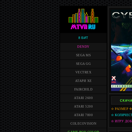
8 БИТ
DENDY
SEGA MS
SEGA GG
VECTREX
АТАРИ XE
FAIRCHILD
ATARI 2600
СКАЧА
ATARI 5200
✫ РАЗМЕР Ф
ATARI 7800
✫ КОЛИЧЕСТ
✫ ИГРУ ДОБ
COLECOVISION