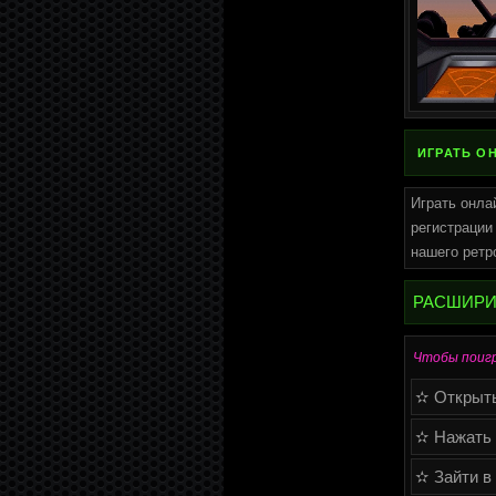
ИГРАТЬ О
Играть онла
регистрации
нашего ретр
РАСШИРИТ
Чтобы поигр
✫ Открыть 
✫ Нажать 
✫ Зайти в