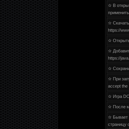
✫ В откры
применить
✫ Скачать
https://ww
✫ Открыть 
✫ Добавить
https://jav
✫ Сохрани
✫ При зап
accept the 
✫ Игра DO
✫ После м
✫ Бывает 
страницу 