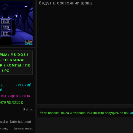
будут в состоянии шока
МА: MS-DOS /
 / PERSONAL
 / КОМПЫ / ПК
/ PC
: РУССКИЙ,
ИЙ
ГРЫ: ОДИН ИГРОК
3678 ЧЕЛОВЕК
тчик: Xatrix
Если новость была интересна, Вы можете обсудить её на
на
t
erplay Entertainment
ктив, фантастика,