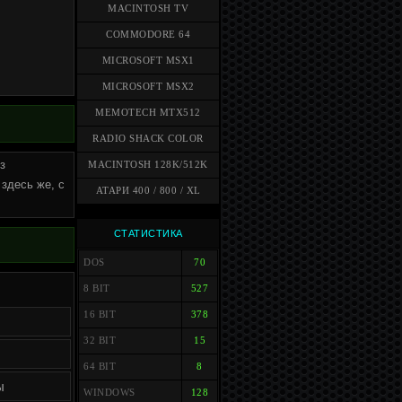
MACINTOSH TV
COMMODORE 64
MICROSOFT MSX1
MICROSOFT MSX2
MEMOTECH MTX512
RADIO SHACK COLOR
з
MACINTOSH 128K/512K
здесь же, с
АТАРИ 400 / 800 / XL
СТАТИСТИКА
DOS
70
8 BIT
527
16 BIT
378
32 BIT
15
64 BIT
8
ы
WINDOWS
128