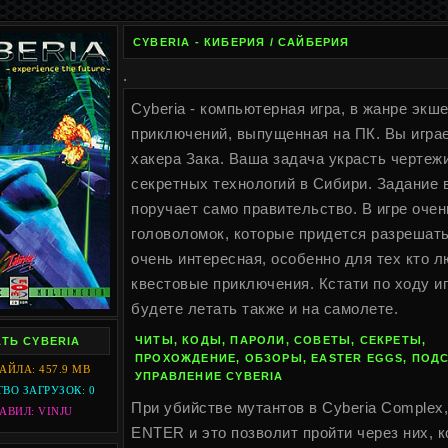
CYBERIA - КИБЕРИЯ / САЙБЕРИЯ
.
Cyberia - компьютерная игра, в жанре экш
приключений, выпущенная на ПК. Вы играе
хакера Зака. Ваша задача украсть чертеж
секретных технологий в Сибири. Задание 
поручает само правительство. В игре очен
головоломок, которые придется разрешать
очень интересная, особенно для тех кто 
квестовые приключения. Кстати по ходу и
будете летать также и на самолете.
ЧИТЫ, КОДЫ, ПАРОЛИ, СОВЕТЫ, СЕКРЕТЫ,
ТЬ CYBERIA
ПРОХОЖДЕНИЕ, ОБЗОРЫ, EASTER EGGS, ПОДС
АЙЛА: 457.9 MB
УПРАВЛЕНИЕ CYBERIA
ВО ЗАГРУЗОК: 0
При убийстве мутантов в Cyberia Complex
АВИЛ: VINJU
ENTER и это позволит пройти через них, к