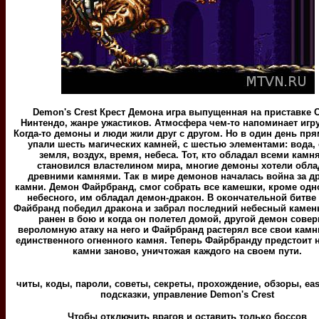
Demon's Crest Крест Демона игра выпущенная на приставке 
Нинтендо, жанре ужастиков. Атмосфера чем-то напоминает игру
Когда-то демоны и люди жили друг с другом. Но в один день пря
упали шесть магических камней, с шестью элементами: вода, 
земля, воздух, время, небеса. Тот, кто обладал всеми камн
становился властелином мира, многие демоны хотели обла
древними камнями. Так в мире демонов началась война за д
камни. Демон Файрбранд, смог собрать все камешки, кроме одн
небесного, им обладал демон-дракон. В окончательной битве
Файбранд победил дракона и забрал последний небесный камен
ранен в бою и когда он полетел домой, другой демон сове
вероломную атаку на него и Файрбранд растерял все свои камн
единственного огненного камня. Теперь Файрбранду предстоит 
камни заново, уничтожая каждого на своем пути.
читы, коды, пароли, советы, секреты, прохождение, обзоры, eas
подсказки, управление Demon's Crest
Чтобы отключить врагов и оставить только боссов