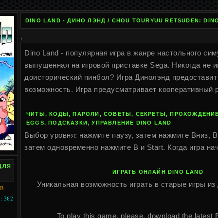
DINO LAND - ДИНО ЛЭНД / CHOU TOURYUU RETSUDEN: DIN
.
Dino Land - популярная игра в жанре настольного сим
выпущенная на игровой приставке Sega. Никогда не 
доисторический пинбол? Игра Динолэнд предоставит
возможность. Игра предусматривает кооперативный 
ЧИТЫ, КОДЫ, ПАРОЛИ, СОВЕТЫ, СЕКРЕТЫ, ПРОХОЖДЕНИЕ
EGGS, ПОДСКАЗКИ, УПРАВЛЕНИЕ DINO LAND
Выбор уровня: нажмите паузу, затем нажмите Вниз, Вв
затем одновременно нажмите B и Start. Когда игра на
ДЛЯ
ИГРАТЬ ОНЛАЙН DINO LAND
Уникальная возможность играть в старые игры из 
KB
 362
I
To play this game, please, download the latest 