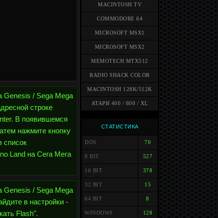
MACINTOSH TV
COMMODORE 64
MICROSOFT MSX1
MICROSOFT MSX2
MEMOTECH MTX512
RADIO SHACK COLOR
MACINTOSH 128K/512K
a Genesis / Sega Mega
АТАРИ 400 / 800 / XL
адресной строке
Enter. В появившемся
СТАТИСТИКА
затем нажмите кнопку
в список
DOS
70
no Land на Сега Мега
8 BIT
527
16 BIT
378
32 BIT
15
a Genesis / Sega Mega
64 BIT
8
айдите в настройки -
ать Flash".
WINDOWS
128