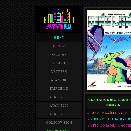
8 БИТ
DENDY
SEGA MS
SEGA GG
VECTREX
АТАРИ XE
FAIRCHILD
ATARI 2600
СКАЧАТЬ DINO LAND 
HAMY 4
ATARI 5200
✫ РАЗМЕР ФАЙЛА: 247.0 
ATARI 7800
✫ КОЛИЧЕСТВО ЗАГРУЗОК:
COLECOVISION
✫ ИГРУ ДОБАВИЛ: LAOTZ