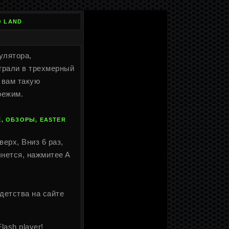
O LAND
улятора,
играли в трехмерный
 вам такую
режим.
, ОБЗОРЫ, EASTER
ерх, Вниз 6 раз,
чнется, нажмитеe A
детства на сайте
Flash player!