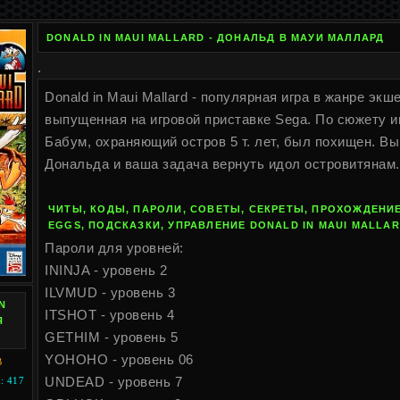
DONALD IN MAUI MALLARD - ДОНАЛЬД В МАУИ МАЛЛАРД
.
Donald in Maui Mallard - популярная игра в жанре эк
выпущенная на игровой приставке Sega. По сюжету 
Бабум, охраняющий остров 5 т. лет, был похищен. Вы 
Дональда и ваша задача вернуть идол островитянам.
ЧИТЫ, КОДЫ, ПАРОЛИ, СОВЕТЫ, СЕКРЕТЫ, ПРОХОЖДЕНИЕ
EGGS, ПОДСКАЗКИ, УПРАВЛЕНИЕ DONALD IN MAUI MALLA
Пароли для уровней:
ININJA - уровень 2
ILVMUD - уровень 3
N
ITSHOT - уровень 4
Я
GETHIM - уровень 5
YOHOHO - уровень 06
B
UNDEAD - уровень 7
 417
I