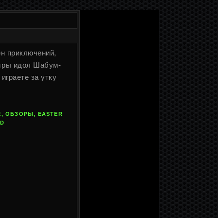
шен приключений,
игры идол Шабум-
играете за утку
, ОБЗОРЫ, EASTER
RD