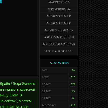
MACINTOSH TV
COMMODORE 64
MICROSOFT MSX1
MICROSOFT MSX2
MEMOTECH MTX512
RADIO SHACK COLOR
MACINTOSH 128K/512K
АТАРИ 400 / 800 / XL
СТАТИСТИКА
DOS
70
8 BIT
527
 Драйв / Sega Genesis
16 BIT
378
ите прямо в адресной
32 BIT
15
авишу Enter. В
64 BIT
8
а сайтах", а затем
WINDOWS
128
ttps://mtvn.ru/ в