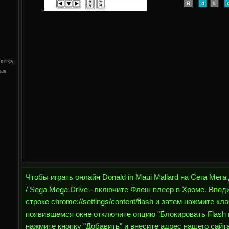
ялка,
ная
Чтобы играть онлайн Donald in Maui Mallard на Сега Мега
/ Sega Mega Drive - включите Флеш плеер в Хроме. Введ
строке chrome://settings/content/flash и затем нажмите кл
появившемся окне отключите опцию "Блокировать Flash н
нажмите кнопку "Добавить" и внесите адрес нашего сайта h