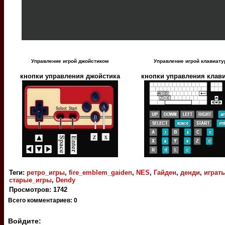
Управление игрой джойстиком
Управление игрой клавиату
кнопки управления джойстика
кнопки управления клав
Теги
:
ретро_игры
,
fire_emblem_gaiden
,
NES
,
Гайден
,
денди
,
играт
старые_игры
,
Dendy
Просмотров
:
1742
Всего комментариев
:
0
Войдите: