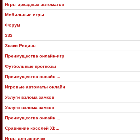
Игры аркадных автоматов
Мобильные игры
Форум
333
Знаки Родины
Преимущества онлайн-игр
Футбольные прогнозы
Преимущества онлайн ...
Игровые автоматы онлайн
Услуги взлома замков
Услуги взлома замков
Преимущества онлайн ...
Сравнение косолей Xb...
Игры для девочек