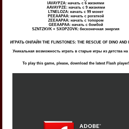
IAVAYPZA: начать с 6 жизнями
AAVAYPZE: начать с 9 жизнями
LTNELOZA: начать с 99 монет
PEEAAPAA: начать с рогаткой
ZEEAAPAA: начать с топором
GEEAAPAA: начать с бомбой
SZNTZKVK + SXOPZOVK: бесконечная энергия
ИГРАТЬ ОНЛАЙН THE FLINSTONES: THE RESCUE OF DINO AND
Уникальная возможность играть в старые игры из детства на
To play this game, please, download the latest Flash player