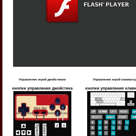
Управление игрой джойстиком
Управление игрой клавиату
кнопки управления джойстика
кнопки управления клав