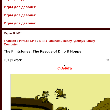
Игры для девочек
Игры для девочек
Игры для девочек
Игры 8 БИТ
Главная
»
Игры 8 БИТ
»
NES / Famicom / Dendy / Денди / Family
Computer
The Flintstones: The Rescue of Dino & Hoppy
F, T | 1 игрок
16.
.
СКАЧАТЬ