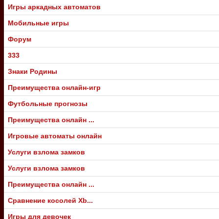
Игры аркадных автоматов
Мобильные игры
Форум
333
Знаки Родины
Преимущества онлайн-игр
Футбольные прогнозы
Преимущества онлайн ...
Игровые автоматы онлайн
Услуги взлома замков
Услуги взлома замков
Преимущества онлайн ...
Сравнение косолей Xb...
Игры для девочек