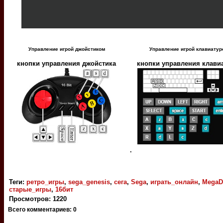
Управление игрой джойстиком
Управление игрой клавиатур
кнопки управления джойстика
кнопки управления клави
.
Теги
:
ретро_игры
,
sega_genesis
,
сега
,
Sega
,
играть_онлайн
,
MegaD
старые_игры
,
16бит
Просмотров
:
1220
Всего комментариев
:
0