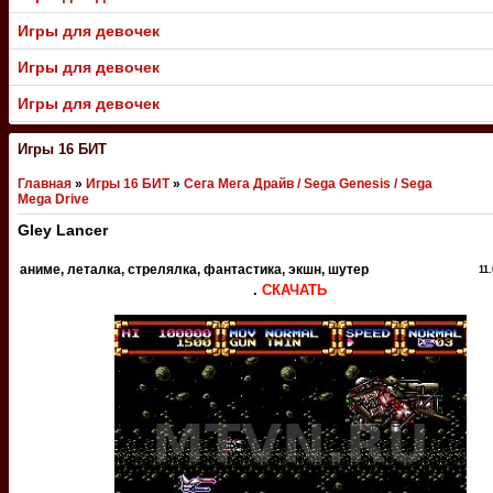
Игры для девочек
Игры для девочек
Игры для девочек
Игры 16 БИТ
Главная
»
Игры 16 БИТ
»
Сега Мега Драйв / Sega Genesis / Sega
Mega Drive
Gley Lancer
аниме, леталка, стрелялка, фантастика, экшн, шутер
11
.
СКАЧАТЬ