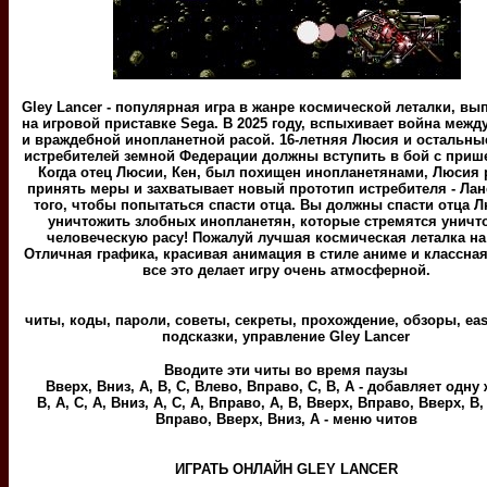
Gley Lancer - популярная игра в жанре космической леталки, в
на игровой приставке Sega. В 2025 году, вспыхивает война меж
и враждебной инопланетной расой. 16-летняя Люсия и остальн
истребителей земной Федерации должны вступить в бой с приш
Когда отец Люсии, Кен, был похищен инопланетянами, Люсия
принять меры и захватывает новый прототип истребителя - Лан
того, чтобы попытаться спасти отца. Вы должны спасти отца Л
уничтожить злобных инопланетян, которые стремятся уничт
человеческую расу! Пожалуй лучшая космическая леталка на
Отличная графика, красивая анимация в стиле аниме и классна
все это делает игру очень атмосферной.
читы, коды, пароли, советы, секреты, прохождение, обзоры, eas
подсказки, управление Gley Lancer
Вводите эти читы во время паузы
Вверх, Вниз, A, B, C, Влево, Вправо, C, B, A - добавляет одну
B, A, C, A, Вниз, A, C, A, Вправо, A, B, Вверх, Вправо, Вверх, B,
Вправо, Вверх, Вниз, A - меню читов
ИГРАТЬ ОНЛАЙН GLEY LANCER