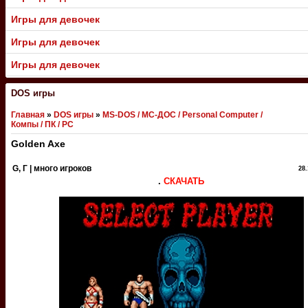
Игры для девочек
Игры для девочек
Игры для девочек
DOS игры
Главная
»
DOS игры
»
MS-DOS / МС-ДОС / Personal Computer /
Компы / ПК / PC
Golden Axe
G, Г | много игроков
28.
.
СКАЧАТЬ