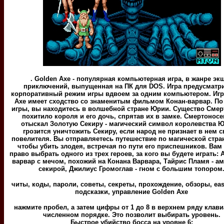
. Golden Axe - популярная компьютерная игра, в жанре эк
приключений, выпущенная на ПК для DOS. Игра предусматр
корпоративный режим игры вдвоем за одним компьютером. Игр
Axe имеет сходство со знаменитым фильмом Конан-варвар. По
игры, вы находитесь в волшебной стране Юрии. Существо Смер
похитило короля и его дочь, спрятав их в замке. Смертонос
отыскал Золотую Секиру - магический символ королевства 
грозится уничтожить Секиру, если народ не признает в нем с
повелителя. Вы отправляетесь путешествие по магической стра
чтобы убить злодея, встречая по пути его приспешников. Вам
право выбрать одного из трех героев, за кого вы будете играть: А
варвар с мечом, похожий на Конана Варвара, Тайрис Пламя - ам
секирой, Джилиус Громоглав - гном с большим топором
читы, коды, пароли, советы, секреты, прохождение, обзоры, eas
подсказки, управление Golden Axe
нажмите пробел, а затем цифры от 1 до 8 в верхнем ряду клав
численном порядке. Это позволит выбирать уровень.
Быстрое убийство босса на уровне 6: