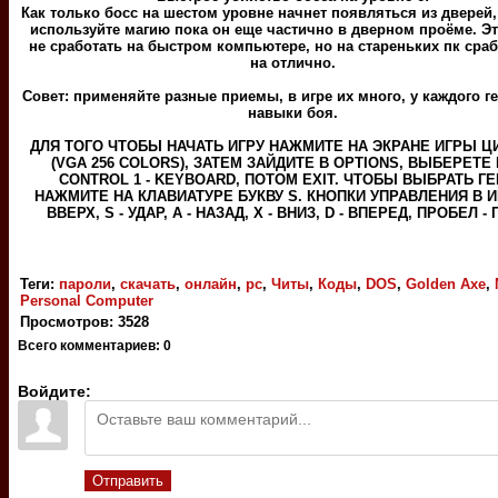
Как только босс на шестом уровне начнет появляться из дверей
используйте магию пока он еще частично в дверном проёме. Э
не сработать на быстром компьютере, но на стареньких пк сра
на отлично.
Совет: применяйте разные приемы, в игре их много, у каждого г
навыки боя.
ДЛЯ ТОГО ЧТОБЫ НАЧАТЬ ИГРУ НАЖМИТЕ НА ЭКРАНЕ ИГРЫ ЦИ
(VGA 256 COLORS), ЗАТЕМ ЗАЙДИТЕ В OPTIONS, ВЫБЕРЕТЕ
CONTROL 1 - KEYBOARD, ПОТОМ EXIT. ЧТОБЫ ВЫБРАТЬ Г
НАЖМИТЕ НА КЛАВИАТУРЕ БУКВУ S. КНОПКИ УПРАВЛЕНИЯ В И
ВВЕРХ, S - УДАР, A - НАЗАД, X - ВНИЗ, D - ВПЕРЕД, ПРОБЕЛ -
Теги
:
пароли
,
скачать
,
онлайн
,
pc
,
Читы
,
Коды
,
DOS
,
Golden Axe
,
Personal Computer
Просмотров
:
3528
Всего комментариев
:
0
Войдите:
Отправить