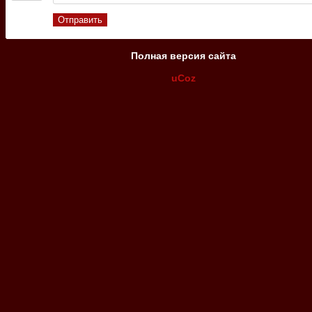
Отправить
Полная версия сайта
uCoz