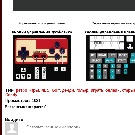
Управление игрой джойстиком
Управление игрой клавиату
кнопки управления джойстика
кнопки управления клав
Теги
:
ретро_игры
,
NES
,
Golf
,
денди
,
гольф
,
играть_онлайн
,
стары
Dendy
Просмотров
:
1021
Всего комментариев
:
0
Войдите: