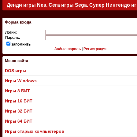
Денди игры Nes, Сега игры Sega, Супер Нинтендо и
.
Форма входа
Логин:
Пароль:
запомнить
Забыл пароль
|
Регистрация
Меню сайта
DOS игры
Игры Windows
Игры 8 БИТ
Игры 16 БИТ
Игры 32 БИТ
Игры 64 БИТ
Игры старых компьютеров