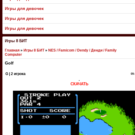
Игры для девочек
Игры для девочек
Игры для девочек
Игры 8 БИТ
Главная
»
Игры 8 БИТ
»
NES / Famicom / Dendy / Денди / Family
Computer
Golf
G | 2 игрока
09.
.
СКАЧАТЬ