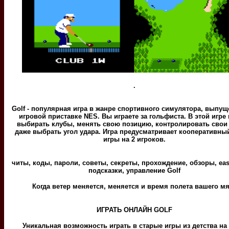
.
Golf - популярная игра в жанре спортивного симулятора, выпущ
игровой приставке NES. Вы играете за гольфиста. В этой игре
выбирать клубы, менять свою позицию, контролировать свои
даже выбрать угол удара. Игра предусматривает кооперативны
игры на 2 игроков.
читы, коды, пароли, советы, секреты, прохождение, обзоры, eas
подсказки, управление Golf
Когда ветер меняется, меняется и время полета вашего м
ИГРАТЬ ОНЛАЙН GOLF
Уникальная возможность играть в старые игры из детства на