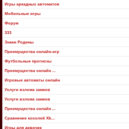
Игры аркадных автоматов
Мобильные игры
Форум
333
Знаки Родины
Преимущества онлайн-игр
Футбольные прогнозы
Преимущества онлайн ...
Игровые автоматы онлайн
Услуги взлома замков
Услуги взлома замков
Преимущества онлайн ...
Сравнение косолей Xb...
Игры для девочек