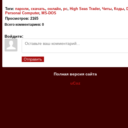
Теги
:
пароли
,
скачать
,
онлайн
,
pc
,
High Seas Trader
,
Читы
,
Коды
,
Personal Computer
,
MS-DOS
Просмотров
:
2165
Всего комментариев
:
0
Войдите:
Отправить
Полная версия сайта
uCoz