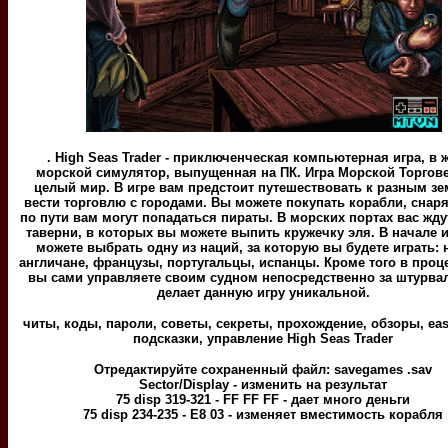
. High Seas Trader - приключенческая компьютерная игра, в 
морской симулятор, выпущенная на ПК. Игра Морской Торгове
целый мир. В игре вам предстоит путешествовать к разным з
вести торговлю с городами. Вы можете покупать корабли, снаря
по пути вам могут попадаться пираты. В морских портах вас жд
таверни, в которых вы можете выпить кружечку эля. В начале 
можете выбрать одну из наций, за которую вы будете играть:
англичане, французы, португальцы, испанцы. Кроме того в проц
вы сами управляете своим судном непосредственно за штурва
делает данную игру уникальной.
читы, коды, пароли, советы, секреты, прохождение, обзоры, eas
подсказки, управление High Seas Trader
Отредактируйте сохраненный файл: savegames .sav
Sector/Display - изменить на результат
75 disp 319-321 - FF FF FF - дает много деньги
75 disp 234-235 - E8 03 - изменяет вместимость корабля