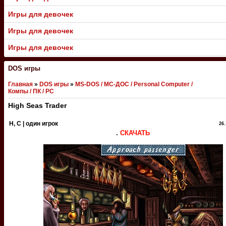
Игры для девочек
Игры для девочек
Игры для девочек
DOS игры
Главная
»
DOS игры
»
MS-DOS / МС-ДОС / Personal Computer /
Компы / ПК / PC
High Seas Trader
H, С | один игрок
26.
.
СКАЧАТЬ