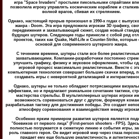
игра "Space Invaders" простыми пиксельными спрайтами вп
позволила игроку управлять космическим кораблем и сталкив
волной врагов, сбивая их стрелянием.
Однако, настоящий прорыв произошел в 1990-х годах с выпуск
жанра - Doom. Эта игра предложила игрокам 3D графику, св
передвижения и захватывающий сюжет, создав новый станда
будущих шутеров. Следующие годы принесли с собой ряд от
проектов, таких как Quake, Half-Life и Counter-Strike, которые
основой для современного шутерного жанра.
С течением времени, шутеры стали все более реалистичны
захватывающими. Компании-разработчики постоянно стрем
улучшить графику, физику и звуковое оформление, чтобы сд
игровой процесс максимально реалистичным. Вместе с эт
компьютерная технология совершает большие скачки вперед, 
создавать игры с невероятной детализацией и интерактивно
Однако, шутеры не только обладают потрясающими визуал
эффектами, но и предлагают уникальное сочетание тактики, стр
мастерства стрельбы. В мультиплеерных шутерах игроки и
возможность соревноваться друг с другом, формируя кома
разрабатывая тактику для достижения победы. Это создает неп
атмосферу соревнования и взаимодействия между игрока
Особенно ярким примером развития шутеров является под
"боевиков от первого лица" (First-person shooters - FPS). Здес
полностью погружается в сюжетную линию и события игры, з
роль главного героя. Он видит игровой мир через глаза персон
придает ему еще большую реалистичность и аутентичност