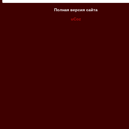
Полная версия сайта
uCoz