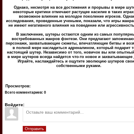
Однако, несмотря на все достижения и прорывы в мире шут
некоторые критики отмечают растущее насилие в таких играх
возможное влияние на молодое поколение игроков. Одна
исследования, проведенные учеными, показали, что игры жанр
не имеют негативного влияния на поведение или агрессивност
В заключение, шутеры остаются одним из самых популярн
востребованных жанров фэнтези. Они предлагают запомина
персонажи, захватывающие сюжеты, впечатляющие битвы и воз
в полной мере насладиться адреналином, который подарит 
настоящий шутер. Независимо от того, новичок вы или опытный
в мире шутеров всегда найдется что-то новое и захватывающее 
Играйте, наслаждайтесь и ощутите эволюцию шутеров сво
собственными руками.
Просмотров
:
Всего комментариев
:
0
Войдите:
Отправить