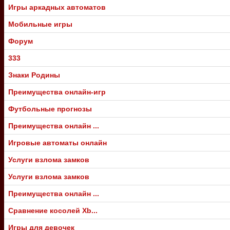
Игры аркадных автоматов
Мобильные игры
Форум
333
Знаки Родины
Преимущества онлайн-игр
Футбольные прогнозы
Преимущества онлайн ...
Игровые автоматы онлайн
Услуги взлома замков
Услуги взлома замков
Преимущества онлайн ...
Сравнение косолей Xb...
Игры для девочек