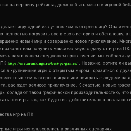
тся на вершину рейтинга, должно быть место в игровой биб
о делает игру одной из лучших компьютерных игр? Она имее
ю полностью погрузить вас в свою историю и обстановку, вт
вершенно новый мир и совершенно новое приключение. Мног
р позволят вам получить максимальную отдачу от игр на ПК.
мочь вам в вашем следующем приключении, мы собрали л
 ПК
. Неважно, хотите ли вы
https://metarankings.ru/best-pc-games/
ься в крупнейшие игры с открытым миром , сразиться с друз
овместных компьютерных играх или поиграть с людьми на д
ета, вас ждет великое приключение. К счастью, новые графи
ры обладают такой графической производительностью, что 
тать эти игры так, как будто вы действительно в реальности
ства игр на ПК
рные игры использовались в различных сценариях