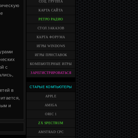
СОЦ. ГРУППА
гическую
КАРТА САЙТА
ие
РЕТРО РАДИО
СТОЛ ЗАКАЗОВ
КАРТА ФОРУМА
о
ИГРЫ WINDOWS
дурами
ИГРЫ ПРИСТАВОК
ческих
КОМПЬЮТЕРНЫЕ ИГРЫ
ой с
ЗАРЕГИСТРИРОВАТЬСЯ
ались,
СТАРЫЕ КОМПЬЮТЕРЫ
етей в
APPLE
читается,
ным и
AMIGA
ORIC 1
ZX SPECTRUM
AMSTRAD CPC