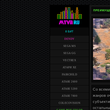
ПРЕИМУЩЕ
8 БИТ
DENDY
SEGA MS
SEGA GG
VECTREX
АТАРИ XE
FAIRCHILD
ATARI 2600
Со всеми
ATARI 5200
жанров о
ATARI 7800
субъекти
COLECOVISION
остальны