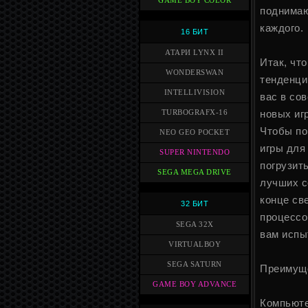
GAME BOY COLOR
поднимаю
каждого.
16 БИТ
АТАРИ LYNX II
Итак, чт
WONDERSWAN
тенденци
INTELLIVISION
вас в со
новых иг
TURBOGRAFX-16
Чтобы по
NEO GEO POCKET
игры для
SUPER NINTENDO
погрузит
SEGA MEGA DRIVE
лучших с
конце св
32 БИТ
процессо
SEGA 32X
вам испы
VIRTUALBOY
SEGA SATURN
Преимуще
GAME BOY ADVANCE
Компьюте