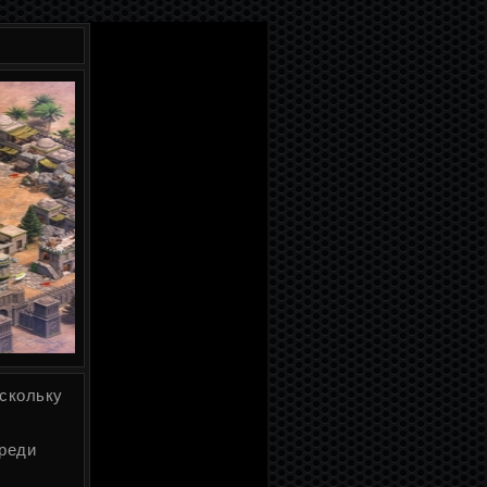
оскольку
реди