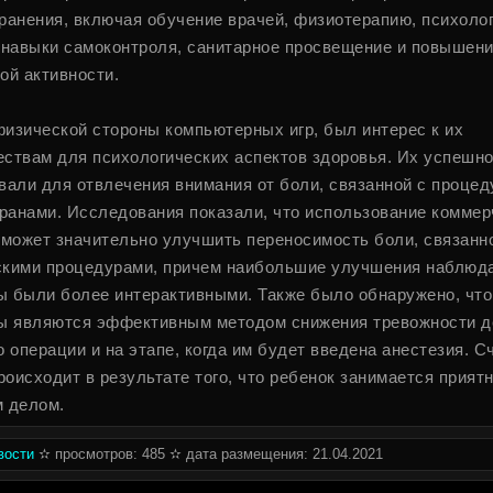
ранения, включая обучение врачей, физиотерапию, психоло
 навыки самоконтроля, санитарное просвещение и повышен
ой активности.
изической стороны компьютерных игр, был интерес к их
ствам для психологических аспектов здоровья. Их успешн
вали для отвлечения внимания от боли, связанной с проце
 ранами. Исследования показали, что использование коммер
 может значительно улучшить переносимость боли, связанн
кими процедурами, причем наибольшие улучшения наблюд
ры были более интерактивными. Также было обнаружено, что
ы являются эффективным методом снижения тревожности д
 операции и на этапе, когда им будет введена анестезия. С
происходит в результате того, что ребенок занимается прият
 делом.
вости
✫ просмотров: 485 ✫ дата размещения: 21.04.2021