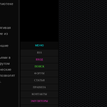
лиотеке
т
ягивая
ие из
учшие
МЕНЮ
RSS
ьями в
ВХОД
ругом
ПОИСК
ческие
ФОРУМ
позволят
СТАТЬИ
.
ПРАВИЛА
КОНТАКТЫ
ЭМУЛЯТОРЫ