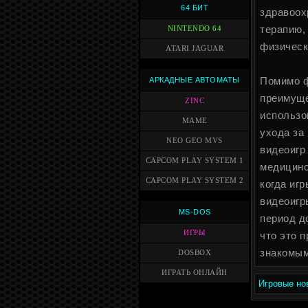
64 БИТ
здравоох
терапию,
NINTENDO 64
физическ
ATARI JAGUAR
Помимо ф
АРКАДНЫЕ АВТОМАТЫ
преимуще
ZINC
использо
MAME
ухода за
NEO GEO MVS
видеоигр
CAPCOM PLAY SYSTEM 1
медицинс
CAPCOM PLAY SYSTEM 2
когда иг
видеоигр
MS-DOS
период до
ИГРЫ
что это 
знакомым
DOSBOX
ИГРАТЬ ОНЛАЙН
Игровые но