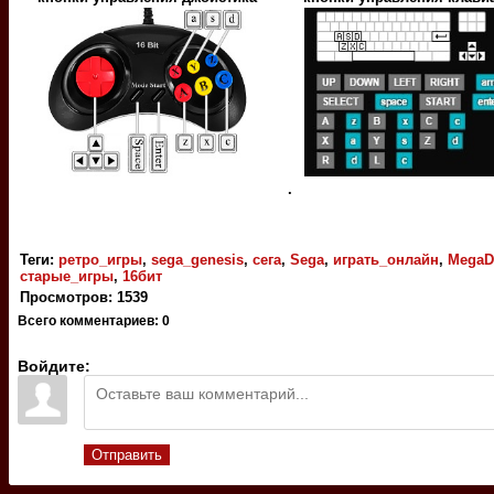
.
Теги
:
ретро_игры
,
sega_genesis
,
сега
,
Sega
,
играть_онлайн
,
MegaD
старые_игры
,
16бит
Просмотров
:
1539
Всего комментариев
:
0
Войдите:
Отправить