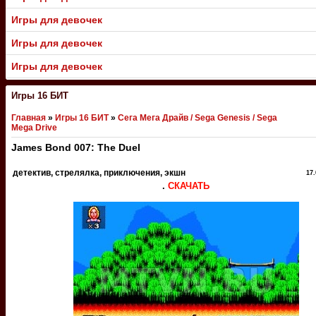
Игры для девочек
Игры для девочек
Игры для девочек
Игры 16 БИТ
Главная
»
Игры 16 БИТ
»
Сега Мега Драйв / Sega Genesis / Sega
Mega Drive
James Bond 007: The Duel
детектив, стрелялка, приключения, экшн
17.
.
СКАЧАТЬ