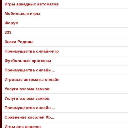
Игры аркадных автоматов
Мобильные игры
Форум
333
Знаки Родины
Преимущества онлайн-игр
Футбольные прогнозы
Преимущества онлайн ...
Игровые автоматы онлайн
Услуги взлома замков
Услуги взлома замков
Преимущества онлайн ...
Сравнение косолей Xb...
Игры для девочек