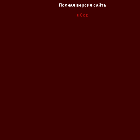
Полная версия сайта
uCoz