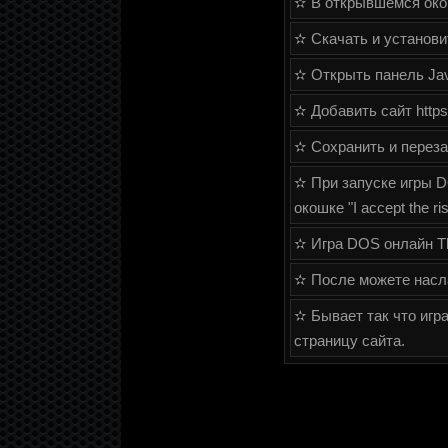
✫ В открывшемся окош
✫ Скачать и установит
✫ Открыть панель Java
✫ Добавить сайт https:
✫ Сохранить и переза
✫ При запуске игры D
окошке "I accept the ris
✫ Игра DOS онлайн Th
✫ После можете насла
✫ Бывает так что игра
страницу сайта.