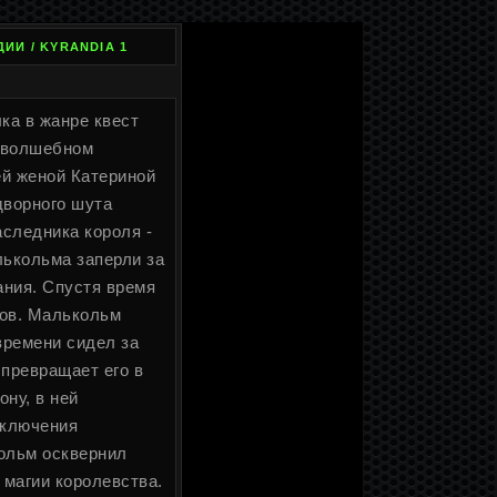
ИИ / KYRANDIA 1
лка в жанре квест
в волшебном
ей женой Катериной
дворного шута
аследника короля -
лькольма заперли за
ания. Спустя время
ков. Малькольм
 времени сидел за
 превращает его в
ну, в ней
иключения
кольм осквернил
 магии королевства.