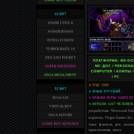
GAME BOY COLOR
16 БИТ
АТАРИ LYNX II
WONDERSWAN
INTELLIVISION
TURBOGRAFX-16
NEO GEO POCKET
ПЛАТФОРМА: MS-DOS
МС-ДОС / PERSONA
SUPER NINTENDO
COMPUTER / КОМПЫ /
SEGA MEGA DRIVE
/ PC
✫ ГОД: 1992
32 БИТ
✫ ЯЗЫК: РУССКИЙ
SEGA 32X
✫ РЕЖИМ ИГРЫ: ОДИН ИГ
✫ ИГРАЛИ: 4207 ЧЕЛОВЕК
VIRTUALBOY
разработчик: Westwood Stu
SEGA SATURN
издатель: Virgin Games Inc.
GAME BOY ADVANCE
тема: фэнтези, рпг, логиче
приключения, квест