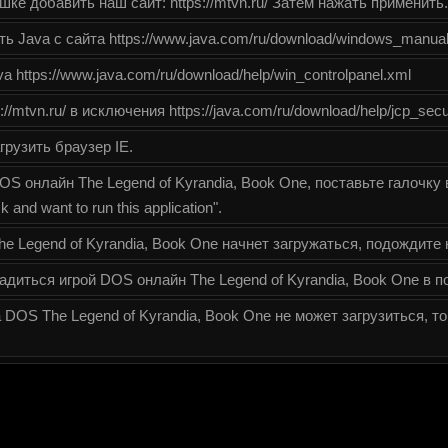
ке добавить наш сайт: https://mtvn.ru/ Затем нажать применить.
ь Java с сайта https://www.java.com/ru/download/windows_manual
 https://www.java.com/ru/download/help/win_controlpanel.xml
//mtvn.ru/ в исключения https://java.com/ru/download/help/jcp_secu
грузить браузер IE.
OS онлайн The Legend of Kyrandia, Book One, поставьте галочку
k and want to run this application".
e Legend of Kyrandia, Book One начнет загружаться, подождите 
диться игрой DOS онлайн The Legend of Kyrandia, Book One в п
 DOS The Legend of Kyrandia, Book One не может загрузиться, т