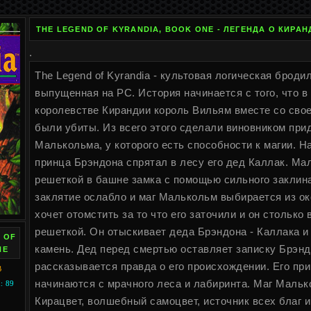
THE LEGEND OF KYRANDIA, BOOK ONE - ЛЕГЕНДА О КИРАНД
.
The Legend of Kyrandia - культовая логическая броди
выпущенная на PC. История начинается с того, что 
королевстве Кирандии король Вильям вместе со сво
были убиты. Из всего этого сделали виновником при
Малькольма, у которого есть способности к магии. Н
принца Брэндона спрятал в лесу его дед Каллак. Ма
решеткой в башне замка с помощью сильного заклин
заклятие ослабло и маг Малькольм выбирается из о
хочет отомстить за то что его заточили и он столько
решеткой. Он отыскивает деда Брэндона - Каллака и
 OF
камень. Дед перед смертью оставляет записку Брэндо
NE
рассказывается правда о его происхождении. Его пр
B
начинаются с мрачного леса и лабиринта. Маг Маль
 89
Кирацвет, волшебный самоцвет, источник всех благ и