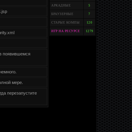
АРКАДНЫЕ
5
.jsp
БРАУЗЕРНЫЕ
7
СТАРЫЕ КОМПЫ
120
ИГР НА РЕСУРСЕ
1279
rity.xml
 в появившемся
немного.
олной мере.
огда перезапустите