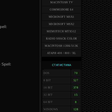
MACINTOSH TV
COMMODORE 64
MICROSOFT MSX1
MICROSOFT MSX2
ell:
MEMOTECH MTX512
RADIO SHACK COLOR
MACINTOSH 128K/512K
АТАРИ 400 / 800 / XL
Spell:
СТАТИСТИКА
DOS
70
8 BIT
527
16 BIT
378
32 BIT
15
64 BIT
8
WINDOWS
128