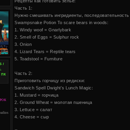
Рецепты как готовить зелье:
Часть 1:
Нужно смешивать ингридиенты, последовательность 
Swampsnake Potion To scare bears in woods:
1. Windy woof = Gnarlybark
2. Smell of Eggs = Sulphur rock
3. Onion
4. Lizard Tears = Reptile tears
5. Toadstool = Furniture
 /
L
Часть 2:
 ПК
Приготовить горчицу из редиски:
Sandwich Spell Dwight's Lunch Magic:
1. Mustard = горчица
РОК
2. Ground Wheat = молотая пшеница
3. Lettuce = салат
udios
4. Cheese = сыр