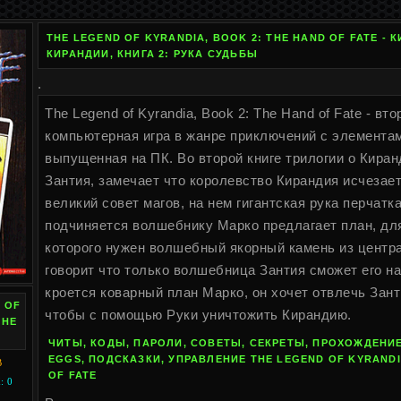
THE LEGEND OF KYRANDIA, BOOK 2: THE HAND OF FATE - К
КИРАНДИИ, КНИГА 2: РУКА СУДЬБЫ
.
The Legend of Kyrandia, Book 2: The Hand of Fate - вт
компьютерная игра в жанре приключений с элементам
выпущенная на ПК. Во второй книге трилогии о Кира
Зантия, замечает что королевство Кирандия исчезает
великий совет магов, на нем гигантская рука перчатка
подчиняется волшебнику Марко предлагает план, дл
которого нужен волшебный якорный камень из центр
говорит что только волшебница Зантия сможет его на
кроется коварный план Марко, он хочет отвлечь Зант
 OF
чтобы с помощью Руки уничтожить Кирандию.
THE
ЧИТЫ, КОДЫ, ПАРОЛИ, СОВЕТЫ, СЕКРЕТЫ, ПРОХОЖДЕНИЕ
EGGS, ПОДСКАЗКИ, УПРАВЛЕНИЕ THE LEGEND OF KYRANDI
B
OF FATE
: 0