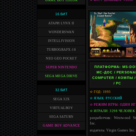
GAME BOY COLOR
16 БИТ
АТАРИ LYNX II
WONDERSWAN
INTELLIVISION
TURBOGRAFX-16
NEO GEO POCKET
ПЛАТФОРМА: MS-DOS
SUPER NINTENDO
МС-ДОС / PERSONA
SEGA MEGA DRIVE
COMPUTER / КОМПЫ /
/ PC
32 БИТ
✫ ГОД: 1993
✫ ЯЗЫК: РУССКИЙ
SEGA 32X
✫ РЕЖИМ ИГРЫ: ОДИН ИГ
VIRTUALBOY
✫ ИГРАЛИ: 3298 ЧЕЛОВЕК
SEGA SATURN
разработчик: Westwood St
Inc.
GAME BOY ADVANCE
издатель: Virgin Games Inc.