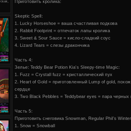
Приготовить кролика:
ская,
Skeptic Spell:
1. Lucky Horseshoe = ваша счастливая подкова
2. Rabbit Footprint = отпечаток лапы кролика
3. Sweet & Sour Sauce = кисло-сладкий соус
4. Lizard Tears = слезы дракончика
Часть 4:
Зелье: Teddy Bear Potion Kia's Sleepy-time Magic:
1. Fuzz = Crystall fuzz = кристаллический пух
2. Heart of Gold = приготовленный Lump of gold, похо
сердце
3. Two Black Pebbles = Teddybear eyes = пара черных
Часть 5:
Приготовить снеговика Snowman, Regular Phil's Winter
1. Snow = Snowball