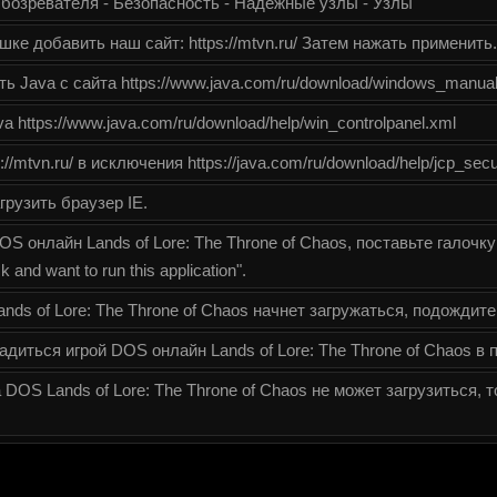
бозревателя - Безопасность - Надежные узлы - Узлы
ке добавить наш сайт: https://mtvn.ru/ Затем нажать применить.
ь Java с сайта https://www.java.com/ru/download/windows_manual
 https://www.java.com/ru/download/help/win_controlpanel.xml
//mtvn.ru/ в исключения https://java.com/ru/download/help/jcp_secu
грузить браузер IE.
S онлайн Lands of Lore: The Throne of Chaos, поставьте галочк
k and want to run this application".
ds of Lore: The Throne of Chaos начнет загружаться, подождите
диться игрой DOS онлайн Lands of Lore: The Throne of Chaos в 
 DOS Lands of Lore: The Throne of Chaos не может загрузиться, 