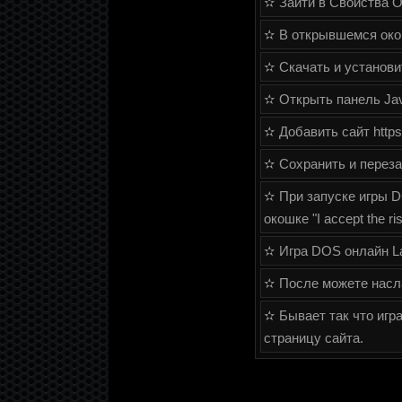
✫ Зайти в Свойства О
✫ В открывшемся окош
✫ Скачать и установит
✫ Открыть панель Java
✫ Добавить сайт https:
✫ Сохранить и переза
✫ При запуске игры DO
окошке "I accept the ris
✫ Игра DOS онлайн Lan
✫ После можете насла
✫ Бывает так что игра
страницу сайта.