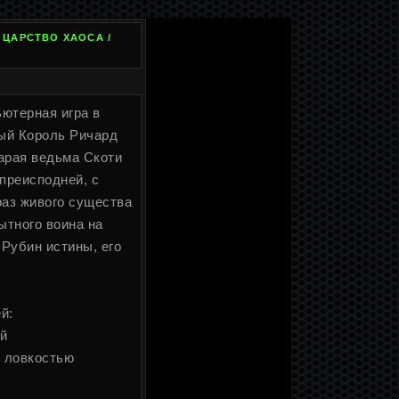
 ЦАРСТВО ХАОСА /
ьютерная игра в
ый Король Ричард
тарая ведьма Скоти
преисподней, с
аз живого существа
ытного воина на
 Рубин истины, его
й:
й
й ловкостью