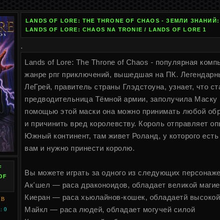
LANDS OF LORE: THE THRONE OF CHAOS - ЗЕМЛИ ЗНАНИЙ:
LANDS OF LORE: CHAOS NA TRONIE / LANDS OF LORE 1
.
Lands of Lore: The Throne of Chaos - популярная комп
жанре рпг приключений, вышедшая на ПК. Легендарн
ЛеГрей, правитель страны Глэдстоуна, узнает, что с
предводительница Тёмной армии, заполучила Маску 
помощью этой маски она можно принимать любой обр
и причинить вред королевству. Король отправляет оп
Южный континент, там живет Роланд, у которого есть
вам и нужно принести королю.
F
Вы можете играть за одного из следующих персонаже
OF
Ак'шел — раса драконоидов, обладает великой магие
Киеран — раса хьюлайнов-кошек, обладаетй высоко
MB
Майкл — раса людей, обладает могучей силой
: 0