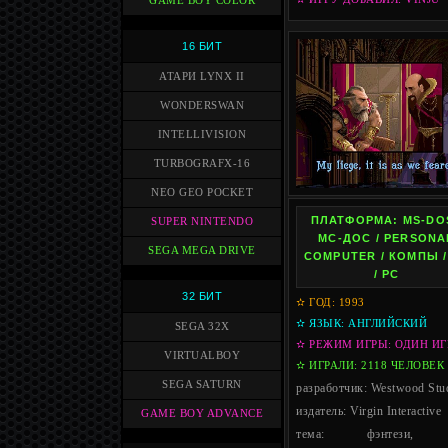
GAME BOY COLOR
16 БИТ
АТАРИ LYNX II
WONDERSWAN
INTELLIVISION
TURBOGRAFX-16
NEO GEO POCKET
ПЛАТФОРМА: MS-DOS
SUPER NINTENDO
МС-ДОС / PERSONA
SEGA MEGA DRIVE
COMPUTER / КОМПЫ /
/ PC
32 БИТ
✫ ГОД: 1993
✫ ЯЗЫК: АНГЛИЙСКИЙ
SEGA 32X
✫ РЕЖИМ ИГРЫ: ОДИН ИГ
VIRTUALBOY
✫ ИГРАЛИ: 2118 ЧЕЛОВЕК
SEGA SATURN
разработчик: Westwood Stu
издатель: Virgin Interactive
GAME BOY ADVANCE
тема: фэнтези, 