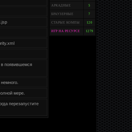
АРКАДНЫЕ
5
БРАУЗЕРНЫЕ
7
.jsp
СТАРЫЕ КОМПЫ
120
ИГР НА РЕСУРСЕ
1279
rity.xml
у в появившемся
 немного.
полной мере.
тогда перезапустите