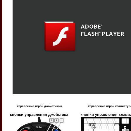
Управление игрой джойстиком
Управление игрой клавиатур
кнопки управления джойстика
кнопки управления клави