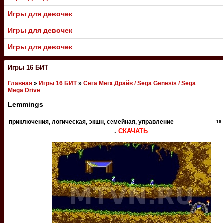
Игры для девочек
Игры для девочек
Игры для девочек
Игры 16 БИТ
Главная
»
Игры 16 БИТ
»
Сега Мега Драйв / Sega Genesis / Sega
Mega Drive
Lemmings
приключения, логическая, экшн, семейная, управление
16.
.
СКАЧАТЬ