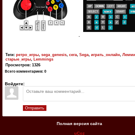
.
Теги
:
ретро_игры
,
sega_genesis
,
сега
,
Sega
,
играть_онлайн
,
Лемми
старые_игры
,
Lemmings
Просмотров
:
1326
Всего комментариев
:
0
Войдите:
Отправить
Полная версия сайта
uCoz