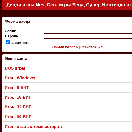
Денди игры Nes, Сега игры Sega, Супер Нинтендо и
.
Форма входа
Логин:
Пароль:
запомнить
Забыл пароль
|
Регистрация
Меню сайта
DOS игры
Игры Windows
Игры 8 БИТ
Игры 16 БИТ
Игры 32 БИТ
Игры 64 БИТ
Игры старых компьютеров