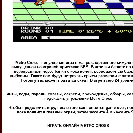
.
Metro-Cross - популярная игра в жанре спортивного симулят
выпущенная на игровой приставке NES. В игре вы бегаете по 
перепрыгивая через банки с кока-колой, всевозможные бар
выбоины. Также вам будут встречать крысы размером с авто
Потом у вас может появится скейт. В игре всего 24 уровн
читы, коды, пароли, советы, секреты, прохождение, обзоры, eas
подсказки, управление Metro-Cross
Чтобы продолжить игру, после того как появится game over, п
пока появится главный экран, затем зажмите A и нажмите S
ИГРАТЬ ОНЛАЙН METRO-CROSS