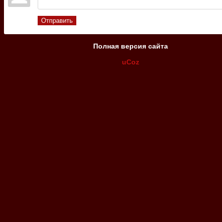
Отправить
Полная версия сайта
uCoz