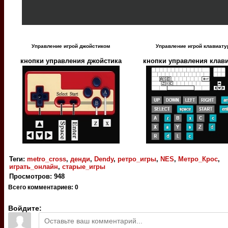
Управление игрой джойстиком
Управление игрой клавиату
кнопки управления джойстика
кнопки управления клав
Теги
:
metro_cross
,
денди
,
Dendy
,
ретро_игры
,
NES
,
Метро_Крос
,
играть_онлайн
,
старые_игры
Просмотров
:
948
Всего комментариев
:
0
Войдите: