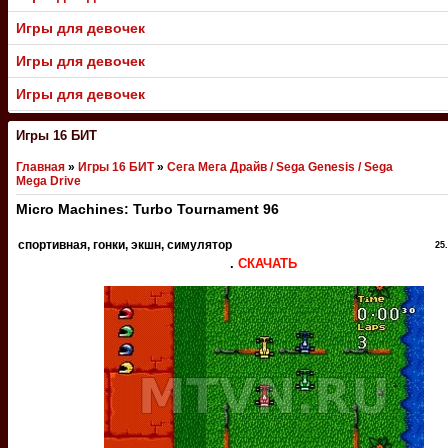
Игры для девочек
Игры для девочек
Игры для девочек
Игры 16 БИТ
Главная
»
Игры 16 БИТ
»
Сега Мега Драйв / Sega Genesis / Sega
Mega Drive
Micro Machines: Turbo Tournament 96
спортивная, гонки, экшн, симулятор
25
.
СКАЧАТЬ