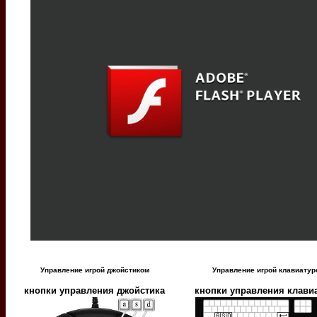
Управление игрой джойстиком
Управление игрой клавиатур
кнопки управления джойстика
кнопки управления клави