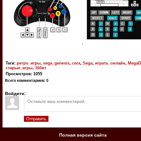
.
Теги
:
ретро_игры
,
sega_genesis
,
сега
,
Sega
,
играть_онлайн
,
MegaD
старые_игры
,
16бит
Просмотров
:
1055
Всего комментариев
:
0
Войдите:
Отправить
Полная версия сайта