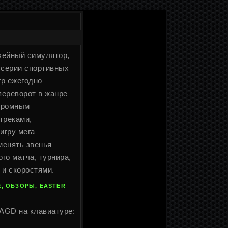
ккейный симулятор,
 серии спортивных
гр ежегодно
переворот в жанре
огромным
треками,
игру мега
менять звенья
го матча, турнира,
 и скоростями.
, ОБЗОРЫ, EASTER
WAGD на клавиатуре: