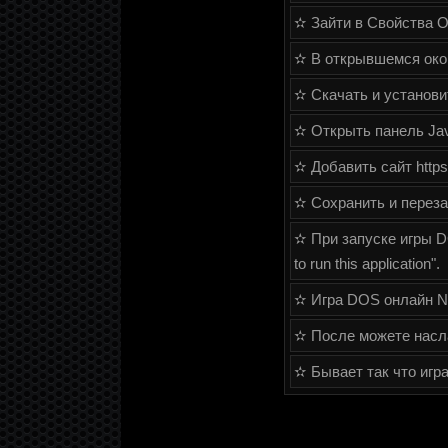
✫ Зайти в Свойства О
✫ В открывшемся окош
✫ Скачать и установит
✫ Открыть панель Java
✫ Добавить сайт https:
✫ Сохранить и переза
✫ При запуске игры DO
to run this application".
✫ Игра DOS онлайн NH
✫ После можете насла
✫ Бывает так что игр