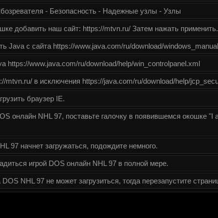
бозревателя - Безопасность - Надежные узлы - Узлы
ке добавить наш сайт: https://mtvn.ru/ Затем нажать применить.
ь Java с сайта https://www.java.com/ru/download/windows_manual
 https://www.java.com/ru/download/help/win_controlpanel.xml
//mtvn.ru/ в исключения https://java.com/ru/download/help/jcp_secu
грузить браузер IE.
S онлайн NHL 97, поставьте галочку в появившемся окошке "I ac
L 97 начнет загружаться, подождите немного.
диться игрой DOS онлайн NHL 97 в полной мере.
а DOS NHL 97 не может загрузиться, тогда перезапустите страни