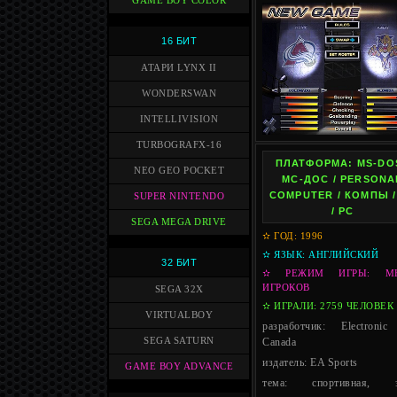
GAME BOY COLOR
16 БИТ
АТАРИ LYNX II
WONDERSWAN
INTELLIVISION
TURBOGRAFX-16
ПЛАТФОРМА: MS-DOS
NEO GEO POCKET
МС-ДОС / PERSONA
COMPUTER / КОМПЫ /
SUPER NINTENDO
/ PC
SEGA MEGA DRIVE
✫ ГОД: 1996
✫ ЯЗЫК: АНГЛИЙСКИЙ
32 БИТ
✫ РЕЖИМ ИГРЫ: М
ИГРОКОВ
SEGA 32X
✫ ИГРАЛИ: 2759 ЧЕЛОВЕК
VIRTUALBOY
разработчик: Electronic
SEGA SATURN
Canada
издатель: EA Sports
GAME BOY ADVANCE
тема: спортивная, э