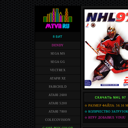
8 БИТ
DENDY
SEGA MS
SEGA GG
VECTREX
АТАРИ XE
FAIRCHILD
ATARI 2600
СКАЧАТЬ NHL 97
ATARI 5200
✫ РАЗМЕР ФАЙЛА: 56.16 
ATARI 7800
✫ КОЛИЧЕСТВО ЗАГРУЗОК
✫ ИГРУ ДОБАВИЛ: VINJU
COLECOVISION