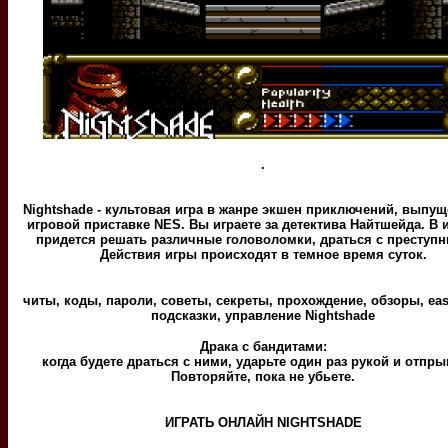
.
Nightshade - культовая игра в жанре экшен приключений, выпущ
игровой приставке NES. Вы играете за детектива Найтшейда. В 
придется решать различные головоломки, драться с преступн
Действия игры происходят в темное время суток.
читы, коды, пароли, советы, секреты, прохождение, обзоры, eas
подсказки, управление Nightshade
Драка с бандитами:
когда будете драться с ними, ударьте один раз рукой и отпры
Повторяйте, пока не убьете.
ИГРАТЬ ОНЛАЙН NIGHTSHADE