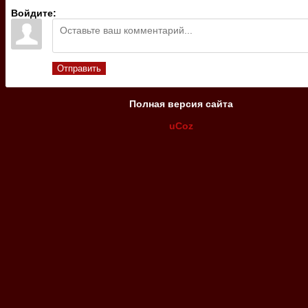
Войдите:
Отправить
Полная версия сайта
uCoz