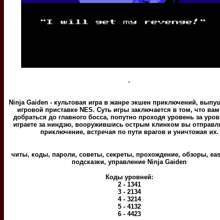
.
Ninja Gaiden - культовая игра в жанре экшен приключений, выпу
игровой приставке NES. Суть игры заключается в том, что ва
добраться до главного босса, попутно проходя уровень за уро
играете за ниндзю, вооружившись острым клинком вы отправл
приключение, встречая по пути врагов и уничтожая их.
читы, коды, пароли, советы, секреты, прохождение, обзоры, eas
подсказки, управление Ninja Gaiden
Коды уровней:
2 - 1341
3 - 2134
4 - 3214
5 - 4132
6 - 4423