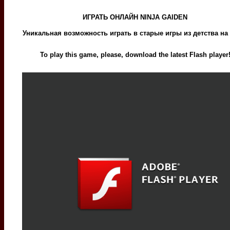
ИГРАТЬ ОНЛАЙН NINJA GAIDEN
Уникальная возможность играть в старые игры из детства на
To play this game, please, download the latest Flash player