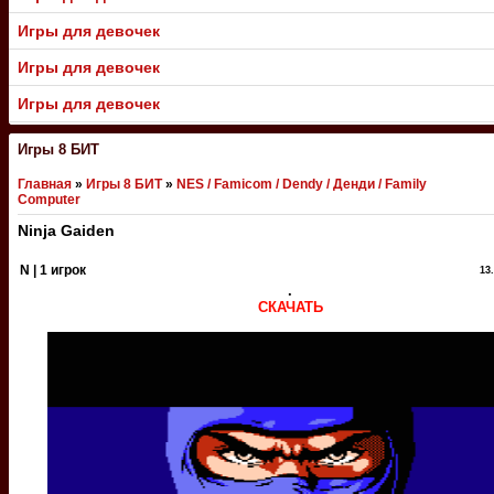
Игры для девочек
Игры для девочек
Игры для девочек
Игры 8 БИТ
Главная
»
Игры 8 БИТ
»
NES / Famicom / Dendy / Денди / Family
Computer
Ninja Gaiden
N | 1 игрок
13
.
СКАЧАТЬ