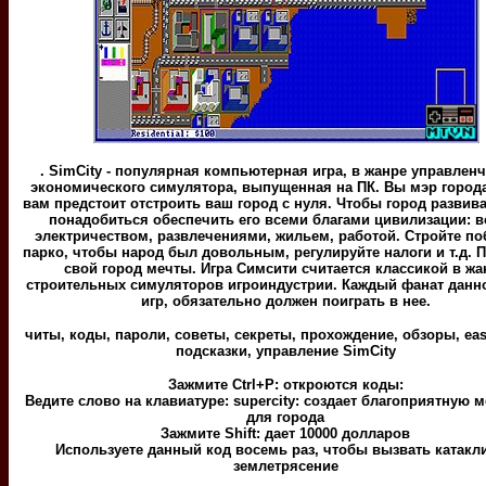
. SimCity - популярная компьютерная игра, в жанре управлен
экономического симулятора, выпущенная на ПК. Вы мэр города
вам предстоит отстроить ваш город с нуля. Чтобы город развив
понадобиться обеспечить его всеми благами цивилизации: в
электричеством, развлечениями, жильем, работой. Стройте п
парко, чтобы народ был довольным, регулируйте налоги и т.д. 
свой город мечты. Игра Симсити считается классикой в жа
строительных симуляторов игроиндустрии. Каждый фанат данн
игр, обязательно должен поиграть в нее.
читы, коды, пароли, советы, секреты, прохождение, обзоры, eas
подсказки, управление SimCity
Зажмите Ctrl+P: откроются коды:
Ведите слово на клавиатуре: supercity: создает благоприятную 
для города
Зажмите Shift: дает 10000 долларов
Используете данный код восемь раз, чтобы вызвать катакли
землетрясение