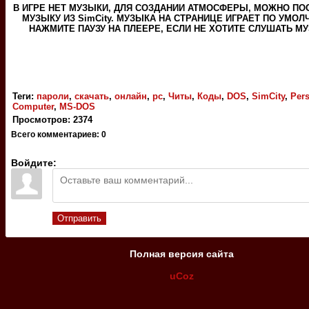
В ИГРЕ НЕТ МУЗЫКИ, ДЛЯ СОЗДАНИИ АТМОСФЕРЫ, МОЖНО П
МУЗЫКУ ИЗ SimCity. МУЗЫКА НА СТРАНИЦЕ ИГРАЕТ ПО УМОЛ
НАЖМИТЕ ПАУЗУ НА ПЛЕЕРЕ, ЕСЛИ НЕ ХОТИТЕ СЛУШАТЬ М
Теги
:
пароли
,
скачать
,
онлайн
,
pc
,
Читы
,
Коды
,
DOS
,
SimCity
,
Per
Computer
,
MS-DOS
Просмотров
:
2374
Всего комментариев
:
0
Войдите:
Отправить
Полная версия сайта
uCoz