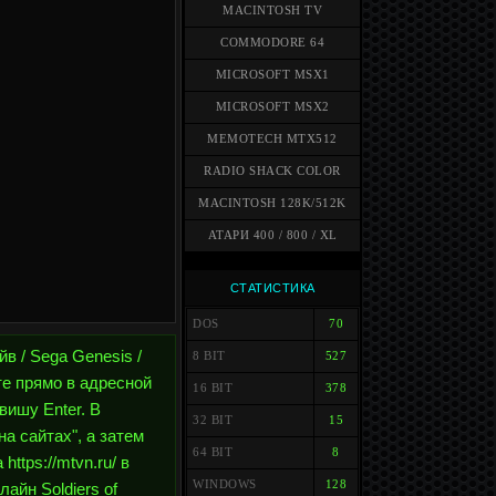
MACINTOSH TV
COMMODORE 64
MICROSOFT MSX1
MICROSOFT MSX2
MEMOTECH MTX512
RADIO SHACK COLOR
MACINTOSH 128K/512K
АТАРИ 400 / 800 / XL
СТАТИСТИКА
DOS
70
йв / Sega Genesis /
8 BIT
527
те прямо в адресной
16 BIT
378
авишу Enter. В
32 BIT
15
а сайтах", а затем
64 BIT
8
ttps://mtvn.ru/ в
WINDOWS
128
айн Soldiers of