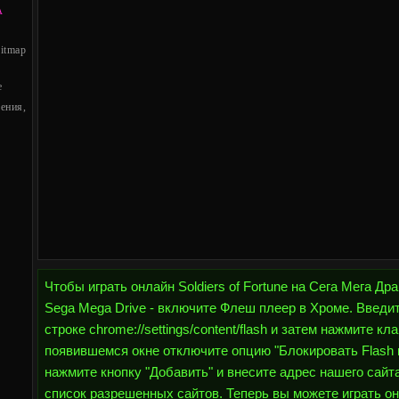
А
tmap
e
ения,
Чтобы играть онлайн Soldiers of Fortune на Сега Мега Дра
Sega Mega Drive - включите Флеш плеер в Хроме. Введи
строке chrome://settings/content/flash и затем нажмите кл
появившемся окне отключите опцию "Блокировать Flash н
нажмите кнопку "Добавить" и внесите адрес нашего сайта h
список разрешенных сайтов. Теперь вы можете играть онл