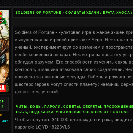
SOLDIERS OF FORTUNE - СОЛДАТЫ УДАЧИ / ВРАТА ХАОСА /
.
Soldiers of Fortune - культовая игра в жанре экшен п
выпущенная на игровой приставке Sega. Несколько л
ученый, экспериментируя со временем и пространств
необыкновенный аппарат. Несмотря на простоту устр
обладал разумом. Его способности изменять связь в
контроля, и машина атаковала своих создателей. Че
покорено за считанные секунды. Гибель угрожала вс
шестеро героев могут спасти планету: наемник, серж
десант, зек, ученый.
OF
 4
ЧИТЫ, КОДЫ, ПАРОЛИ, СОВЕТЫ, СЕКРЕТЫ, ПРОХОЖДЕНИЕ
EGGS, ПОДСКАЗКИ, УПРАВЛЕНИЕ SOLDIERS OF FORTUNE
KB
Чтобы получить $40,000 для каждого игрока, вводите
 482
паролей: LQYDH8223VL6
I