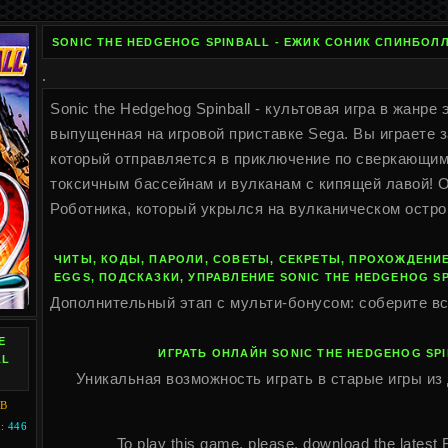
SONIC THE HEDGEHOG SPINBALL - ЕЖИК СОНИК СПИНБОЛЛ 
.
Sonic the Hedgehog Spinball - культовая игра в жанре
выпущенная на игровой приставке Sega. Вы играете з
который отправляется в приключение по сверкающи
токсичным бассейнам и вулканам с кипящей лавой! 
Роботника, который укрылся на вулканическом остро
ЧИТЫ, КОДЫ, ПАРОЛИ, СОВЕТЫ, СЕКРЕТЫ, ПРОХОЖДЕНИЕ
EGGS, ПОДСКАЗКИ, УПРАВЛЕНИЕ SONIC THE HEDGEHOG S
Дополнительный этап с мульти-бонусом: соберите вс
E
ИГРАТЬ ОНЛАЙН SONIC THE HEDGEHOG SP
LL
Уникальная возможность играть в старые игры из 
KB
 446
To play this game, please, download the latest 
I