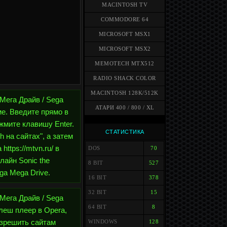
MACINTOSH TV
COMMODORE 64
MICROSOFT MSX1
MICROSOFT MSX2
MEMOTECH MTX512
RADIO SHACK COLOR
MACINTOSH 128K/512K
 Мега Драйв / Sega
АТАРИ 400 / 800 / XL
ме. Введите прямо в
ажмите клавишу Enter.
СТАТИСТИКА
 на сайтах", а затем
ttps://mtvn.ru/ в
DOS
70
лайн Sonic the
8 BIT
527
ga Mega Drive.
16 BIT
378
32 BIT
15
 Мега Драйв / Sega
64 BIT
8
леш плеер в Opera,
Разрешить сайтам
WINDOWS
128