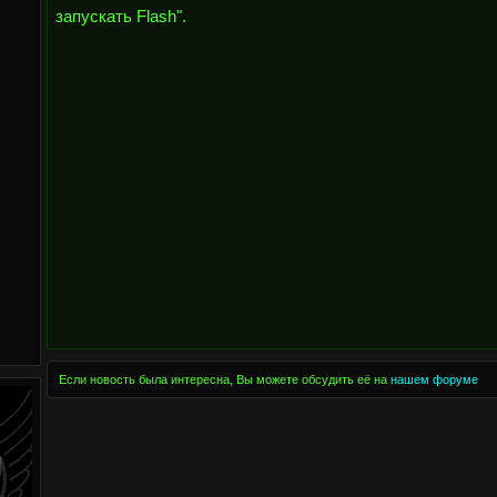
запускать Flash".
Если новость была интересна, Вы можете обсудить её на
нашем форуме