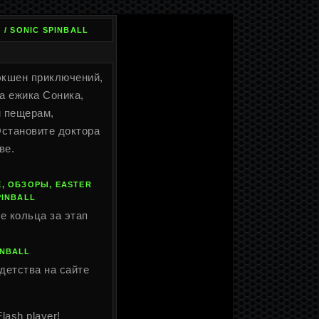
/ SONIC SPINBALL
 экшен приключений,
а ежика Соника,
м пещерам,
Остановите доктора
ве.
, ОБЗОРЫ, EASTER
PINBALL
е кольца за этап
INBALL
детства на сайте
Flash player!