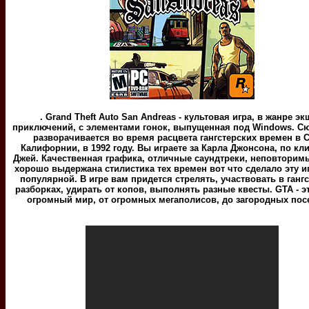
. Grand Theft Auto San Andreas - культовая игра, в жанре э
приключений, с элементами гонок, выпущенная под Windows. С
разворачивается во время расцвета гангстерских времен в 
Калифорнии, в 1992 году. Вы играете за Карла Джонсона, по кл
Джей. Качественная графика, отличные саундтреки, неповторим
хорошо выдержана стилистика тех времен вот что сделало эту и
популярной. В игре вам придется стрелять, участвовать в ганг
разборках, удирать от копов, выполнять разные квесты. GTA - 
огромный мир, от огромных мегаполисов, до загородных пос