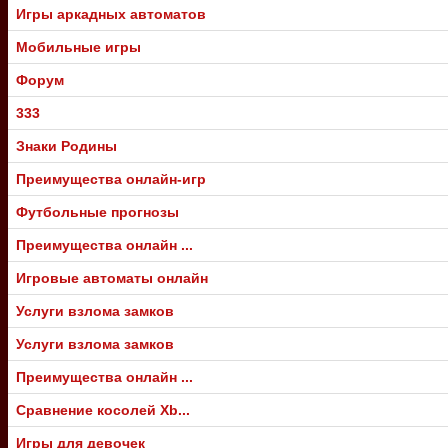
Игры аркадных автоматов
Мобильные игры
Форум
333
Знаки Родины
Преимущества онлайн-игр
Футбольные прогнозы
Преимущества онлайн ...
Игровые автоматы онлайн
Услуги взлома замков
Услуги взлома замков
Преимущества онлайн ...
Сравнение косолей Xb...
Игры для девочек