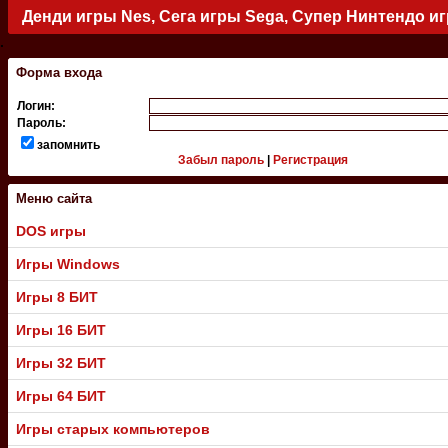
Денди игры Nes, Сега игры Sega, Супер Нинтендо и
.
Форма входа
Логин:
Пароль:
запомнить
Забыл пароль
|
Регистрация
Меню сайта
DOS игры
Игры Windows
Игры 8 БИТ
Игры 16 БИТ
Игры 32 БИТ
Игры 64 БИТ
Игры старых компьютеров