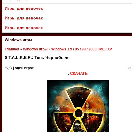
Игры для девочек
Игры для девочек
Игры для девочек
Windows игры
Главная
»
Windows игры
»
Windows 3.x / 95 / 98 / 2000 / ME / XP
S.T.A.L.K.E.R.: Тень Чернобыля
S, С | один игрок
31.
.
СКАЧАТЬ