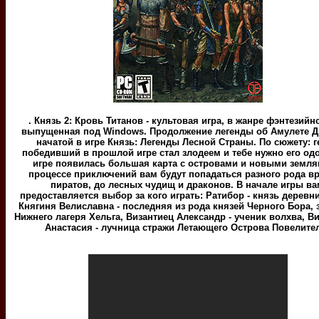
. Князь 2: Кровь Титанов - культовая игра, в жанре фэнтезийно
выпущенная под Windows. Продолжение легенды об Амулете Д
начатой в игре Князь: Легенды Лесной Страны. По сюжету: 
победивший в прошлой игре стал злодеем и тебе нужно его одо
игре появилась большая карта с островами и новыми земля
процессе приключений вам будут попадаться разного рода вр
пиратов, до лесных чудищ и драконов. В начале игры в
предоставляется выбор за кого играть: Ратибор - князь деревн
Княгиня Велиславна - последняя из рода князей Черного Бора, 
Нижнего лагеря Хельга, Византиец Александр - ученик волхва, В
Анастасия - лучница стражи Летающего Острова Повелите