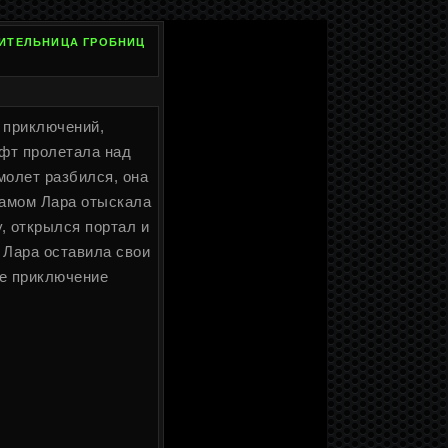
ИТИТЕЛЬНИЦА ГРОБНИЦ
н приключений,
фт пролетала над
молет разбился, она
рамом Лара отыскала
у, открылся портал и
 Лара оставила свои
ше приключение