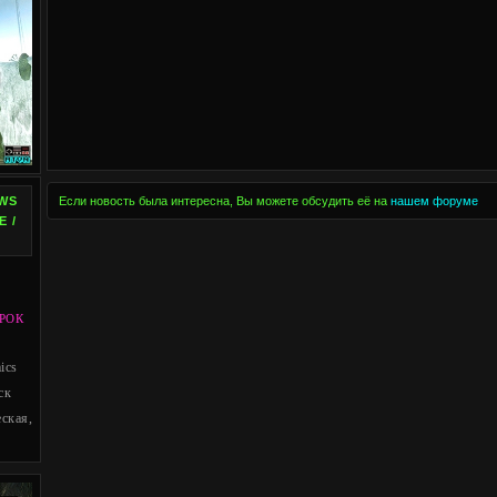
WS
Если новость была интересна, Вы можете обсудить её на
нашем форуме
E /
РОК
ics
ск
ская,