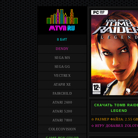
8 БИТ
DENDY
SEGA MS
SEGA GG
VECTREX
АТАРИ XE
FAIRCHILD
ATARI 2600
СКАЧАТЬ TOMB RAID
LEGEND
ATARI 5200
✫ РАЗМЕР ФАЙЛА: 2.55 G
ATARI 7800
✫ ИГРУ ДОБАВИЛ: ZOLOT
COLECOVISION