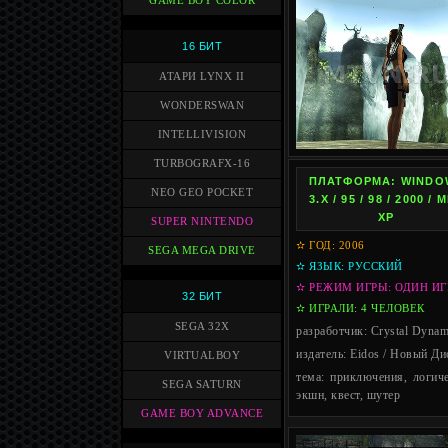
GAME BOY COLOR
16 БИТ
АТАРИ LYNX II
WONDERSWAN
INTELLIVISION
TURBOGRAFX-16
ПЛАТФОРМА: WINDO
NEO GEO POCKET
3.X / 95 / 98 / 2000 / M
XP
SUPER NINTENDO
✫ ГОД: 2006
SEGA MEGA DRIVE
✫ ЯЗЫК: РУССКИЙ
✫ РЕЖИМ ИГРЫ: ОДИН ИГ
32 БИТ
✫ ИГРАЛИ: 4 ЧЕЛОВЕК
SEGA 32X
разработчик: Crystal Dynam
издатель: Eidos / Новый Ди
VIRTUALBOY
тема: приключения, логиче
SEGA SATURN
экшн, квест, шутер
GAME BOY ADVANCE