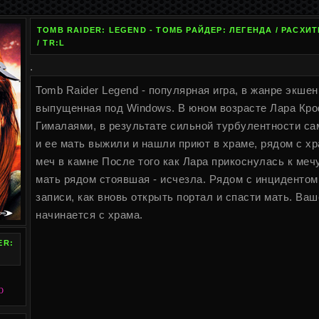
TOMB RAIDER: LEGEND - ТОМБ РАЙДЕР: ЛЕГЕНДА / РАСХ
/ TR:L
.
Tomb Raider Legend - популярная игра, в жанре экше
выпущенная под Windows. В юном возрасте Лара Кро
Гималаями, в результате сильной турбулентности са
и ее мать выжили и нашли приют в храме, рядом с х
меч в камне После того как Лара прикоснулась к меч
мать рядом стоявшая - исчезла. Рядом с инцидентом
записи, как вновь открыть портал и спасти мать. Ва
начинается с храма.
ER:
B
O