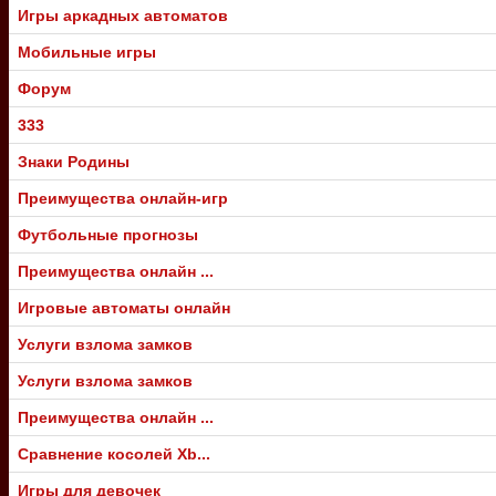
Игры аркадных автоматов
Мобильные игры
Форум
333
Знаки Родины
Преимущества онлайн-игр
Футбольные прогнозы
Преимущества онлайн ...
Игровые автоматы онлайн
Услуги взлома замков
Услуги взлома замков
Преимущества онлайн ...
Сравнение косолей Xb...
Игры для девочек