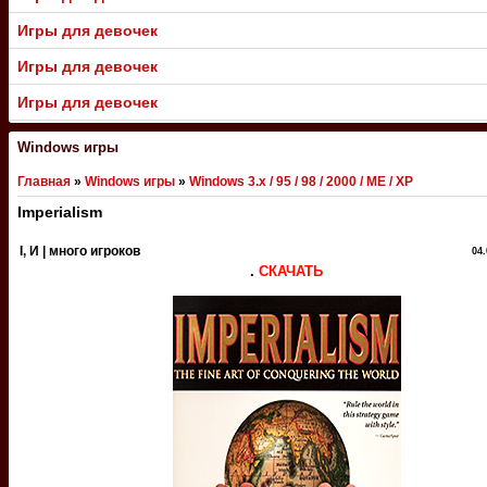
Игры для девочек
Игры для девочек
Игры для девочек
Windows игры
Главная
»
Windows игры
»
Windows 3.x / 95 / 98 / 2000 / ME / XP
Imperialism
I, И | много игроков
04.
.
СКАЧАТЬ