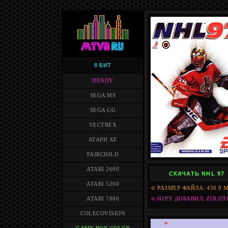
8 БИТ
DENDY
SEGA MS
SEGA GG
VECTREX
АТАРИ XE
FAIRCHILD
ATARI 2600
СКАЧАТЬ NHL 97
ATARI 5200
✫ РАЗМЕР ФАЙЛА: 450.9 
ATARI 7800
✫ ИГРУ ДОБАВИЛ: ZOLOT
COLECOVISION