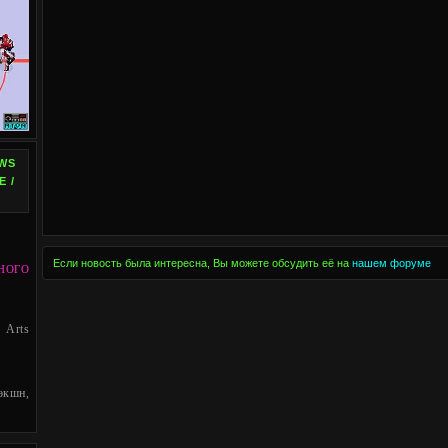
WS
E /
Если новость была интересна, Вы можете обсудить её на
нашем форуме
НОГО
 Arts
кшн,