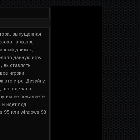
ятора, выпущенная
еворот в жанре
ичный движок,
елало данную игру
ы, выставлять
 все игроки
 это игре. Дизайну
, все сделано
гру вы не пожалеете
 и идет под
s 95 или windows 98