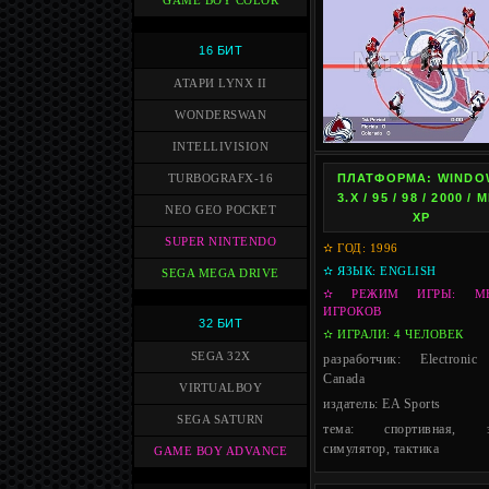
GAME BOY COLOR
16 БИТ
АТАРИ LYNX II
WONDERSWAN
INTELLIVISION
ПЛАТФОРМА: WINDO
TURBOGRAFX-16
3.X / 95 / 98 / 2000 / M
NEO GEO POCKET
XP
SUPER NINTENDO
✫ ГОД: 1996
✫ ЯЗЫК: ENGLISH
SEGA MEGA DRIVE
✫ РЕЖИМ ИГРЫ: М
ИГРОКОВ
32 БИТ
✫ ИГРАЛИ: 4 ЧЕЛОВЕК
SEGA 32X
разработчик: Electronic
Canada
VIRTUALBOY
издатель: EA Sports
SEGA SATURN
тема: спортивная, э
симулятор, тактика
GAME BOY ADVANCE